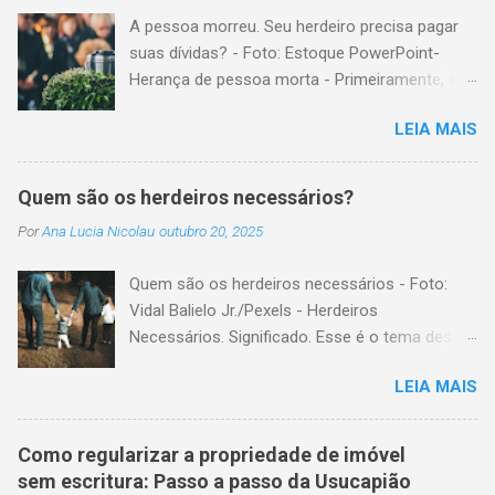
A pessoa morreu. Seu herdeiro precisa pagar
suas dívidas? - Foto: Estoque PowerPoint-
Herança de pessoa morta - Primeiramente, é
importante explicar que, herança é o conjunto
LEIA MAIS
formado pelos elementos, para transmissão
aos sucessores. Esses elementos são: A)
positivos; ou seja, com importância monetária,
Quem são os herdeiros necessários?
como, por exemplo, bens imóveis; B)
Por
Ana Lucia Nicolau
outubro 20, 2025
negativos; ou seja, obrigações não cumpridas,
como, por exemplo, dívidas em dinheiro. Por
Quem são os herdeiros necessários - Foto:
isso, tem cabimento a conclusão de que, quem
Vidal Balielo Jr./Pexels - Herdeiros
herda crédito, também, herda débito. A
Necessários. Significado. Esse é o tema dessa
transmissão, do patrimônio da pessoa falecida
postagem. Mais especificamente; para o
aos sucessores, pode ser feita pela sucessão
LEIA MAIS
Código Civil, quem são os herdeiros
legítima ou testamentária. A sucessão legítima
necessários? Herdeiros necessários são todas
é a prevista em lei, para a transmissão do
as pessoas com certo direito de receber parte
patrimônio, da pessoa falecida que não fez
Como regularizar a propriedade de imóvel
de uma herança, mesmo na existência de
testamento. A sucessão testamentária visa
sem escritura: Passo a passo da Usucapião