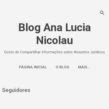
Pular para o conteúdo principal
Blog Ana Lucia
Nicolau
Gosto de Compartilhar Informações sobre Assuntos Jurídicos
PÁGINA INICIAL
O BLOG
MAIS…
P
Seguidores
o
s
t