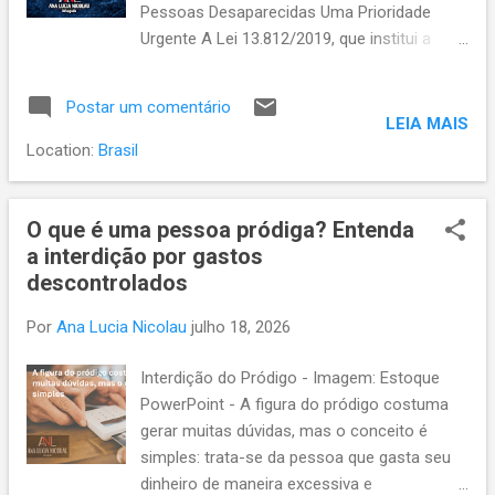
Pessoas Desaparecidas Uma Prioridade
II, Capítulo V da lei. Artigo 20 Garante que a
Urgente A Lei 13.812/2019, que institui a
pessoa idosa tem o direito de usufruir de
Política Nacional de Busca de Pessoas
atividades educacionais, culturais,
Desaparecidas, representa um grande
esportivas, de lazer, bem como de produtos
Postar um comentário
avanço na sistematização e na eficácia dos
e serviços que respeitem sua idade e s...
LEIA MAIS
esforços para localizar indivíduos cujo
Location:
Brasil
paradeiro é desconhecido. Essa legislação
não apenas reconhece a gravidade do
desaparecimento de pessoas, mas também
O que é uma pessoa pródiga? Entenda
estabelece diretrizes para garantir que a
a interdição por gastos
busca ocorra com prioridade e rapidez. A
descontrolados
Urgência na Busca de Desaparecidos De
Por
Ana Lucia Nicolau
julho 18, 2026
acordo com o artigo 3º da Lei 13.812/2019,
a busca por pessoas desaparecidas deve
Interdição do Pródigo - Imagem: Estoque
ser tratada como uma prioridade pelo poder
PowerPoint - A figura do pródigo costuma
público, com caráter de urgência. Isso
gerar muitas dúvidas, mas o conceito é
significa que não há tempo a perder quando
simples: trata-se da pessoa que gasta seu
uma pessoa desaparece, cada momento é
dinheiro de maneira excessiva e
crucial para aumentar as chances de