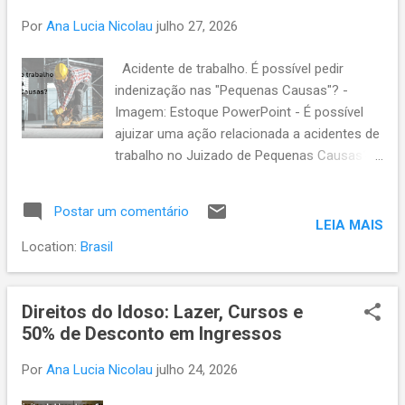
aprovação – O tabelião deve, imediatamente, redigir o auto
Por
Ana Lucia Nicolau
julho 27, 2026
de aprovação na presença das testemunhas e proceder à
leitura para todos os presentes. Assinatura das partes – O
Acidente de trabalho. É possível pedir
auto de aprovação deve ser assinado pelo tabelião, pelo
indenização nas "Pequenas Causas"? -
testador e pelas testemunhas, garantindo sua autenticidade.
Imagem: Estoque PowerPoint - É possível
Características do Testamento Cerrado Esse tipo de test...
ajuizar uma ação relacionada a acidentes de
trabalho no Juizado de Pequenas Causas?
Antes de responder a essa questão, é
importante esclarecer que o chamado
Postar um comentário
"Juizado de Pequenas Causas" é, na
LEIA MAIS
verdade, denominado Juizado Especial Cível.
Location:
Brasil
A regulamentação desses juizados é dada
pela Lei nº 9.099/95, que substituiu a Lei nº
7.244/84, responsável pela criação e
Direitos do Idoso: Lazer, Cursos e
funcionamento do antigo Juizado Especial
50% de Desconto em Ingressos
de Pequenas Causas. A nova legislação
Por
Ana Lucia Nicolau
julho 24, 2026
trouxe diretrizes atualizadas sobre o
julgamento de causas de menor