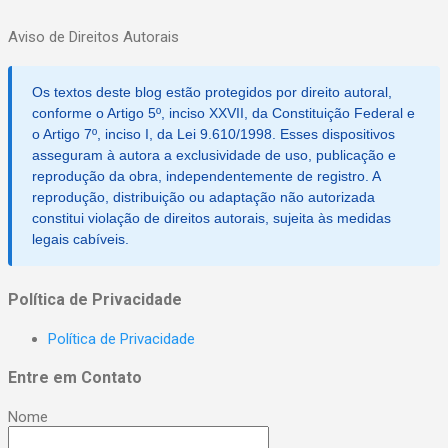
ter iguais direitos, mas o estatuto poderá
Aviso de Direitos Autorais
instituir categorias com vantagens
especiais." Essa norma permite que, dentro
da estrutura associativa, sejam criadas
Os textos deste blog estão protegidos por direito autoral,
diferentes categorias de associados, como
conforme o Artigo 5º, inciso XXVII, da Constituição Federal e
fundadores, efetivos, contribuintes ou
o Artigo 7º, inciso I, da Lei 9.610/1998. Esses dispositivos
asseguram à autora a exclusividade de uso, publicação e
beneméritos, atribuindo a cada grupo
reprodução da obra, independentemente de registro. A
determinados benefícios ou prerrogativas. O
reprodução, distribuição ou adaptação não autorizada
importante é que essas categorias e suas
constitui violação de direitos autorais, sujeita às medidas
respectivas vantagens estejam claramente
legais cabíveis.
definidas no estatuto da associação e
sejam acessíveis a todos os associados
Política de Privacidade
que preencham os requisitos para integrá-
las....
Política de Privacidade
Entre em Contato
Nome