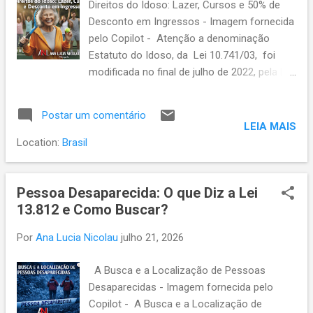
Direitos do Idoso: Lazer, Cursos e 50% de
complexidade, simplificando procedimentos
Desconto em Ingressos - Imagem fornecida
e tornando o acesso à Justiça mais célere.
pelo Copilot - Atenção a denominação
No entanto, a própria Lei nº 9.099/95
Estatuto do Idoso, da Lei 10.741/03, foi
estabelece restrições quanto ao tipo de
modificada no final de julho de 2022, pela Lei
ações que podem ser analisadas nesses
13.423/22. A partir dessa modificação, os
juizados. O parágrafo 2º do artigo 3º
direitos, assegurados às pessoas com idade
determina expressamente que processos
Postar um comentário
igual ou superior a 60 (sessenta) anos,
relativos a acidentes de trabalho não podem
LEIA MAIS
passaram a ser regulados por Lei
ser julgados no Juizado Especial Cí...
Location:
Brasil
denominada Estatuto da Pessoa Idosa.
Direitos da pessoa idosa à educação,
cultura, esporte e lazer segundo o Estatuto
Pessoa Desaparecida: O que Diz a Lei
do Idoso O Estatuto da Pessoa Idosa
13.812 e Como Buscar?
reconhece que a participação ativa da
Por
Ana Lucia Nicolau
julho 21, 2026
pessoa idosa na educação, na cultura, no
esporte e no lazer é essencial para sua
A Busca e a Localização de Pessoas
qualidade de vida e dignidade. Esses direitos
Desaparecidas - Imagem fornecida pelo
são considerados fundamentais e estão
Copilot - A Busca e a Localização de
previstos entre os artigos 20 e 25 do Título