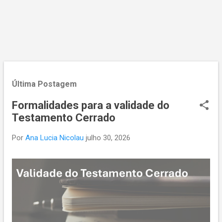
a
g
e
n
s
Última Postagem
Formalidades para a validade do
Testamento Cerrado
Por
Ana Lucia Nicolau
julho 30, 2026