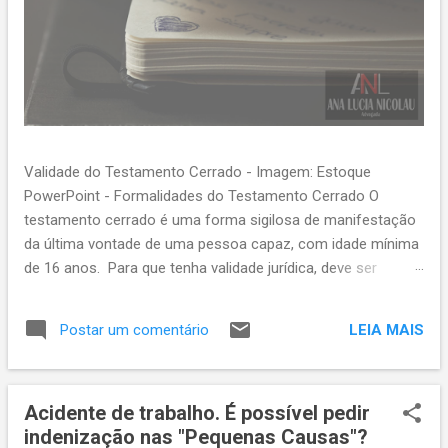
Validade do Testamento Cerrado - Imagem: Estoque
PowerPoint - Formalidades do Testamento Cerrado O
testamento cerrado é uma forma sigilosa de manifestação
da última vontade de uma pessoa capaz, com idade mínima
de 16 anos. Para que tenha validade jurídica, deve ser
aprovado pelo tabelião ou seu substituto legal, conforme
determina o artigo 1.868 do Código Civil. As formalidades
LEIA MAIS
Postar um comentário
exigidas incluem: Entrega ao tabelião – O testador deve
apresentar o documento ao tabelião na presença de duas
testemunhas. Declaração do testador – O testador deve
Acidente de trabalho. É possível pedir
afirmar que aquele é seu testamento e expressar sua
indenização nas "Pequenas Causas"?
intenção de que seja aprovado. Lavratura do auto de