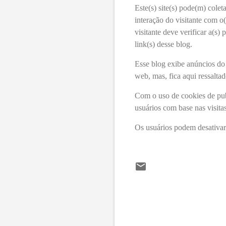
Este(s) site(s) pode(m) colet
interação do visitante com o
visitante deve verificar a(s) p
link(s) desse blog.
Esse blog exibe anúncios do
web, mas, fica aqui ressalta
Com o uso de cookies de pub
usuários com base nas visitas 
Os usuários podem desativar
C
o
m