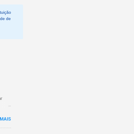
tuição
ade de
ar
 MAIS
ões
ento