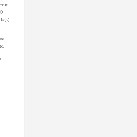
orar a
 O
 do(s)
 na
te.
s