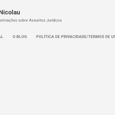
Pular para o conteúdo principal
Nicolau
formações sobre Assuntos Jurídicos
AL
O BLOG
POLÍTICA DE PRIVACIDADE/TERMOS DE U
ATENDIMENTO/CONTATO