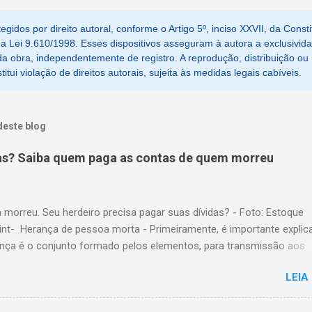
egidos por direito autoral, conforme o Artigo 5º, inciso XXVII, da Consti
, da Lei 9.610/1998. Esses dispositivos asseguram à autora a exclusivid
a obra, independentemente de registro. A reprodução, distribuição ou
tui violação de direitos autorais, sujeita às medidas legais cabíveis.
deste blog
as? Saiba quem paga as contas de quem morreu
 morreu. Seu herdeiro precisa pagar suas dívidas? - Foto: Estoque
nt- Herança de pessoa morta - Primeiramente, é importante explic
ança é o conjunto formado pelos elementos, para transmissão aos
es. Esses elementos são: A) positivos; ou seja, com importância
LEIA
a, como, por exemplo, bens imóveis; B) negativos; ou seja, obrigaç
ridas, como, por exemplo, dívidas em dinheiro. Por isso, tem cabim