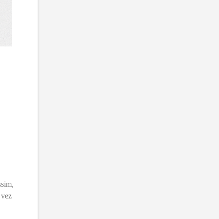
ssim,
 vez