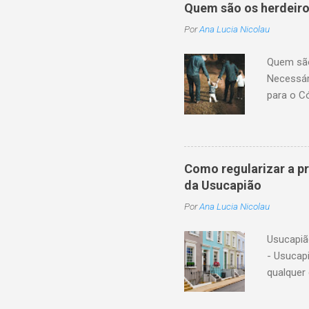
a conclu
Quem são os herdeiro
patrimôn
Por
Ana Lucia Nicolau
legítima 
transmis
Quem são 
sucessão
Necessár
da pessoa
para o C
pagamento
são toda
na existê
1.845, i
o cônjuge
Como regularizar a p
o cônjug
da Usucapião
ou os as
Por
Ana Lucia Nicolau
adotado 
separaçã
Usucapiã
parcial, 
- Usucap
descende
qualquer 
Essa aqui
administr