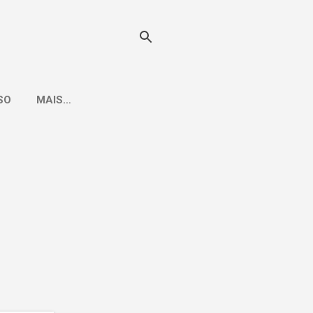
SO
MAIS…