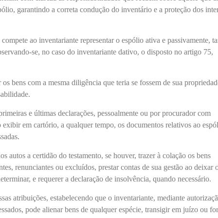
pólio, garantindo a correta condução do inventário e a proteção dos inte
compete ao inventariante representar o espólio ativa e passivamente, ta
bservando-se, no caso do inventariante dativo, o disposto no artigo 75,
 os bens com a mesma diligência que teria se fossem de sua propriedad
abilidade.
primeiras e últimas declarações, pessoalmente ou por procurador com
exibir em cartório, a qualquer tempo, os documentos relativos ao espó
ssadas.
os autos a certidão do testamento, se houver, trazer à colação os bens
ntes, renunciantes ou excluídos, prestar contas de sua gestão ao deixar 
eterminar, e requerer a declaração de insolvência, quando necessário.
as atribuições, estabelecendo que o inventariante, mediante autorizaç
ressados, pode alienar bens de qualquer espécie, transigir em juízo ou fo