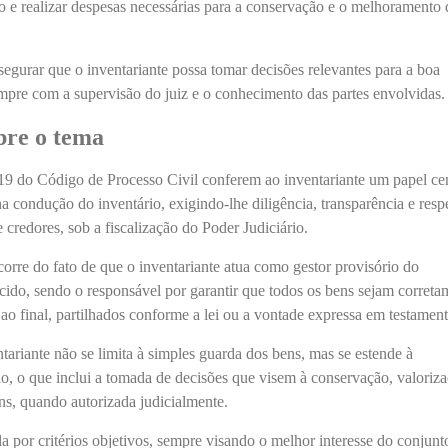
io e realizar despesas necessárias para a conservação e o melhoramento 
segurar que o inventariante possa tomar decisões relevantes para a boa
mpre com a supervisão do juiz e o conhecimento das partes envolvidas.
bre o tema
19 do Código de Processo Civil conferem ao inventariante um papel cen
a condução do inventário, exigindo-lhe diligência, transparência e resp
e credores, sob a fiscalização do Poder Judiciário.
orre do fato de que o inventariante atua como gestor provisório do
cido, sendo o responsável por garantir que todos os bens sejam correta
 ao final, partilhados conforme a lei ou a vontade expressa em testament
ntariante não se limita à simples guarda dos bens, mas se estende à
io, o que inclui a tomada de decisões que visem à conservação, valoriz
ns, quando autorizada judicialmente.
a por critérios objetivos, sempre visando o melhor interesse do conjunt