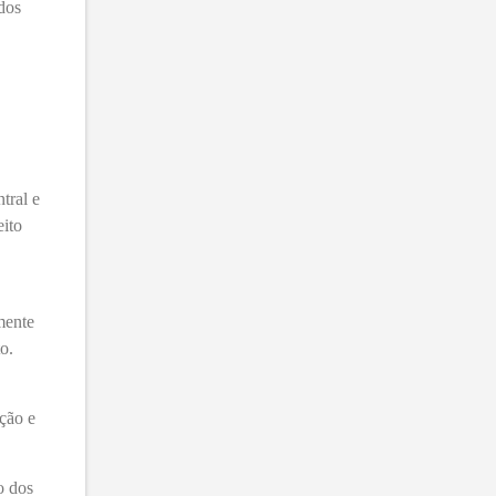
dos
tral e
eito
mente
o.
ação e
o dos