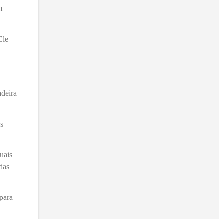
m
Ele
adeira
os
uais
adas
 para