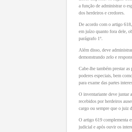
a função de administrar o es
dos herdeiros e credores.
De acordo com o artigo 618, 
em juízo quanto fora dele, o
parágrafo 1º.
Além disso, deve administrar
demonstrando zelo e respons
Cabe-lhe também prestar as 
poderes especiais, bem como 
para exame das partes intere
O inventariante deve juntar a
recebidos por herdeiros ause
cargo ou sempre que o juiz d
O artigo 619 complementa ess
judicial e após ouvir os inte