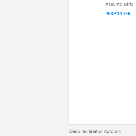
n
Assunto sério
t
RESPONDER
á
r
i
o
s
P
o
s
Aviso de Direitos Autorais
t