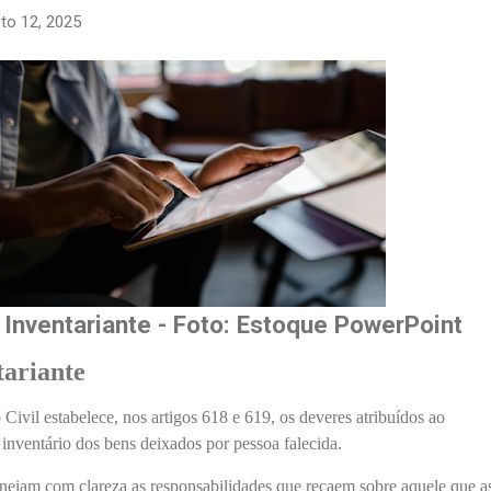
to 12, 2025
Inventariante - Foto: Estoque PowerPoint
tariante
ivil estabelece, nos artigos 618 e 619, os deveres atribuídos ao
 inventário dos bens deixados por pessoa falecida.
lineiam com clareza as responsabilidades que recaem sobre aquele que 