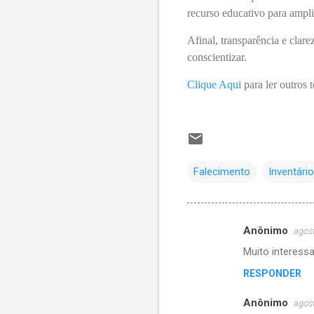
recurso educativo para ampl
Afinal, transparência e clar
conscientizar.
Clique Aqui
para ler outros t
Falecimento
Inventário
Anônimo
agos
C
Muito interess
o
RESPONDER
m
e
Anônimo
agos