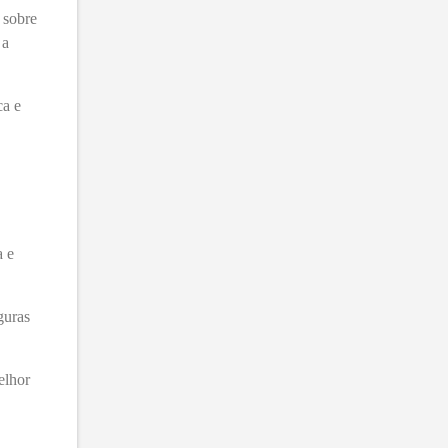
 sobre
 a
ca e
a e
guras
elhor