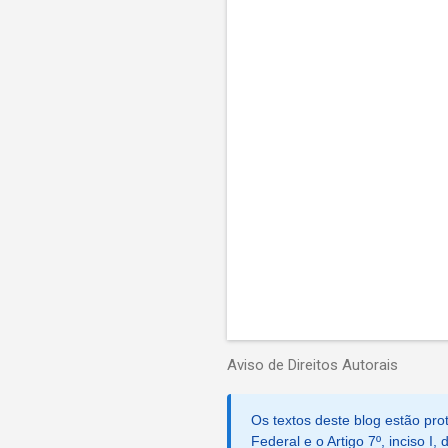
t
á
r
i
o
s
Aviso de Direitos Autorais
Os textos deste blog estão prot
Federal e o Artigo 7º, inciso I