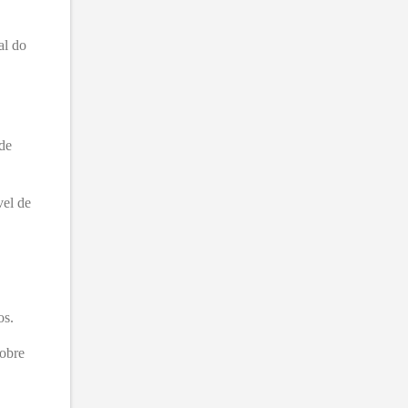
al do
de
vel de
os.
sobre