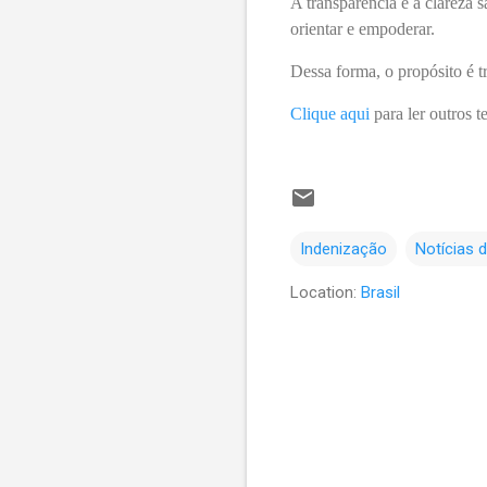
A transparência e a clareza 
orientar e empoderar.
Dessa forma, o propósito é t
Clique aqui
para ler outros t
Indenização
Notícias 
Location:
Brasil
C
o
m
e
n