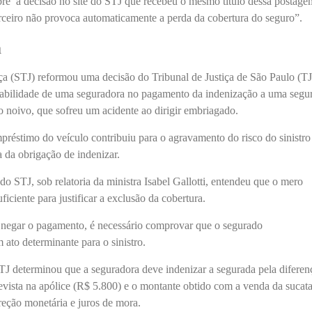
obre a decisão no site do STJ que recebeu o mesmo título dessa postage
rceiro não provoca automaticamente a perda da cobertura do seguro”.
a
iça (STJ) reformou uma decisão do Tribunal de Justiça de São Paulo (T
sabilidade de uma seguradora no pagamento da indenização a uma segu
 noivo, que sofreu um acidente ao dirigir embriagado.
réstimo do veículo contribuiu para o agravamento do risco do sinistro
a da obrigação de indenizar.
o STJ, sob relatoria da ministra Isabel Gallotti, entendeu que o mero
iciente para justificar a exclusão da cobertura.
 negar o pagamento, é necessário comprovar que o segurado
 ato determinante para o sinistro.
J determinou que a seguradora deve indenizar a segurada pela diferen
revista na apólice (R$ 5.800) e o montante obtido com a venda da sucat
reção monetária e juros de mora.