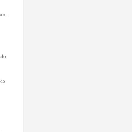
ro -
ulo
 do