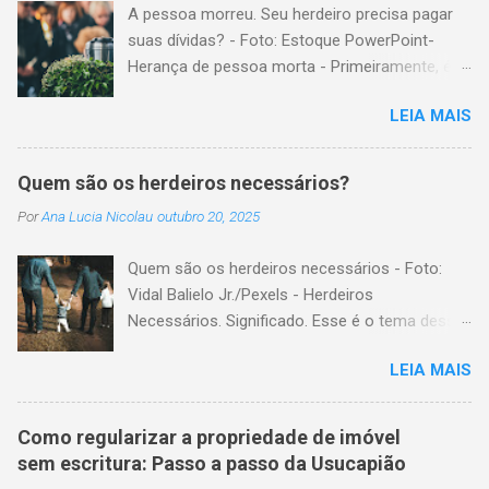
A pessoa morreu. Seu herdeiro precisa pagar
suas dívidas? - Foto: Estoque PowerPoint-
Herança de pessoa morta - Primeiramente, é
importante explicar que, herança é o conjunto
LEIA MAIS
formado pelos elementos, para transmissão
aos sucessores. Esses elementos são: A)
positivos; ou seja, com importância monetária,
Quem são os herdeiros necessários?
como, por exemplo, bens imóveis; B)
Por
Ana Lucia Nicolau
outubro 20, 2025
negativos; ou seja, obrigações não cumpridas,
como, por exemplo, dívidas em dinheiro. Por
Quem são os herdeiros necessários - Foto:
isso, tem cabimento a conclusão de que, quem
Vidal Balielo Jr./Pexels - Herdeiros
herda crédito, também, herda débito. A
Necessários. Significado. Esse é o tema dessa
transmissão, do patrimônio da pessoa falecida
postagem. Mais especificamente; para o
aos sucessores, pode ser feita pela sucessão
LEIA MAIS
Código Civil, quem são os herdeiros
legítima ou testamentária. A sucessão legítima
necessários? Herdeiros necessários são todas
é a prevista em lei, para a transmissão do
as pessoas com certo direito de receber parte
patrimônio, da pessoa falecida que não fez
Como regularizar a propriedade de imóvel
de uma herança, mesmo na existência de
testamento. A sucessão testamentária visa
sem escritura: Passo a passo da Usucapião
testamento . Nesse sentido, o nosso Código
dar cumprimento à manifestação de última