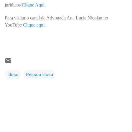
jurídicos
Clique Aqui
.
Para visitar o canal da Advogada Ana Lucia Nicolau no
YouTube
Clique aqui
.
Idoso
Pessoa Idosa
C
o
m
e
n
t