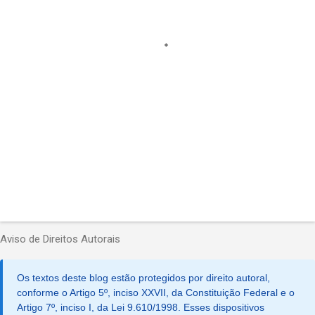
á
r
i
o
s
Aviso de Direitos Autorais
Os textos deste blog estão protegidos por direito autoral,
conforme o Artigo 5º, inciso XXVII, da Constituição Federal e o
Artigo 7º, inciso I, da Lei 9.610/1998. Esses dispositivos