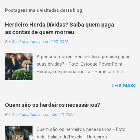
Postagens mais visitadas deste blog
Herdeiro Herda Dívidas? Saiba quem paga
as contas de quem morreu
Por
Ana Lucia Nicolau
abril 07, 2026
A pessoa morreu. Seu herdeiro precisa pagar
suas dívidas? - Foto: Estoque PowerPoint-
Herança de pessoa morta - Primeiramente, é
importante explicar que, herança é o conjunto
LEIA MAIS
formado pelos elementos, para transmissão
aos sucessores. Esses elementos são: A)
positivos; ou seja, com importância monetária,
Quem são os herdeiros necessários?
como, por exemplo, bens imóveis; B)
Por
Ana Lucia Nicolau
outubro 20, 2025
negativos; ou seja, obrigações não cumpridas,
como, por exemplo, dívidas em dinheiro. Por
Quem são os herdeiros necessários - Foto:
isso, tem cabimento a conclusão de que, quem
Vidal Balielo Jr./Pexels - Herdeiros
herda crédito, também, herda débito. A