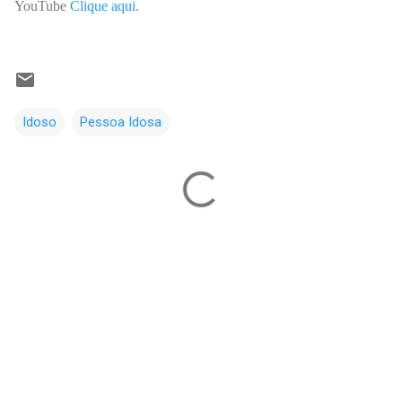
YouTube
Clique aqui
.
Idoso
Pessoa Idosa
C
o
m
e
n
t
á
r
i
o