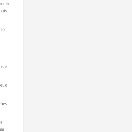
mento
país.
cio
os e
s, e
ções
os
rma