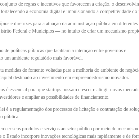
 conjunto de regras e incentivos que favorecem a criação, o desenvolvi
, fortalecendo a economia digital e impulsionando a competitividade do 
ípios e diretrizes para a atuação da administração pública em diferentes
istrito Federal e Municípios — no intuito de criar um mecanismo propí
o de políticas públicas que facilitam a interação entre governos e
 um ambiente regulatório mais favorável.
ta medidas de fomento voltadas para a melhoria do ambiente de negóci
 capital destinado ao investimento em empreendedorismo inovador.
ros é essencial para que startups possam crescer e atingir novos mercado
investidores e ampliar as possibilidades de financiamento.
ei é a regulamentação dos processos de licitação e contratação
de solu
ão pública
.
erecer seus produtos e serviços ao setor público por meio de mecanism
ue o Estado incorpore inovações tecnológicas mais rapidamente e de fo