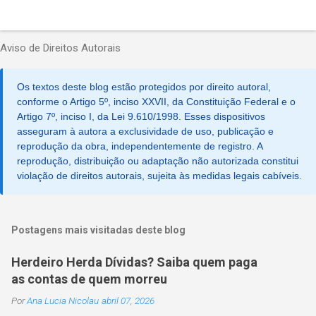
P
o
Aviso de Direitos Autorais
s
t
a
Os textos deste blog estão protegidos por direito autoral,
r
u
conforme o Artigo 5º, inciso XXVII, da Constituição Federal e o
m
Artigo 7º, inciso I, da Lei 9.610/1998. Esses dispositivos
c
asseguram à autora a exclusividade de uso, publicação e
o
reprodução da obra, independentemente de registro. A
m
reprodução, distribuição ou adaptação não autorizada constitui
e
violação de direitos autorais, sujeita às medidas legais cabíveis.
n
t
á
r
i
Postagens mais visitadas deste blog
o
Herdeiro Herda Dívidas? Saiba quem paga
as contas de quem morreu
Por
Ana Lucia Nicolau
abril 07, 2026