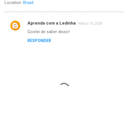
Location:
Brasil
Aprenda com a Ledinha
março 13, 2026
C
Gostei de saber disso!
o
RESPONDER
m
e
n
t
á
r
i
o
s