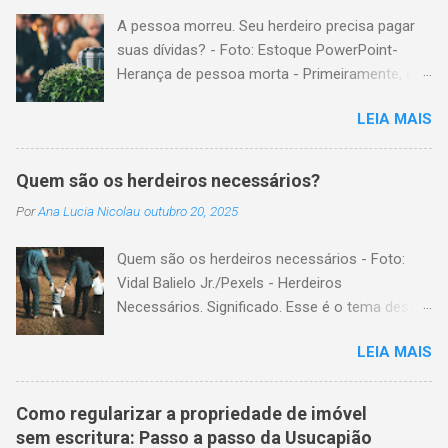
A pessoa morreu. Seu herdeiro precisa pagar
suas dívidas? - Foto: Estoque PowerPoint-
Herança de pessoa morta - Primeiramente, é
importante explicar que, herança é o conjunto
LEIA MAIS
formado pelos elementos, para transmissão
aos sucessores. Esses elementos são: A)
positivos; ou seja, com importância monetária,
Quem são os herdeiros necessários?
como, por exemplo, bens imóveis; B)
Por
Ana Lucia Nicolau
outubro 20, 2025
negativos; ou seja, obrigações não cumpridas,
como, por exemplo, dívidas em dinheiro. Por
Quem são os herdeiros necessários - Foto:
isso, tem cabimento a conclusão de que, quem
Vidal Balielo Jr./Pexels - Herdeiros
herda crédito, também, herda débito. A
Necessários. Significado. Esse é o tema dessa
transmissão, do patrimônio da pessoa falecida
postagem. Mais especificamente; para o
aos sucessores, pode ser feita pela sucessão
LEIA MAIS
Código Civil, quem são os herdeiros
legítima ou testamentária. A sucessão legítima
necessários? Herdeiros necessários são todas
é a prevista em lei, para a transmissão do
as pessoas com certo direito de receber parte
patrimônio, da pessoa falecida que não fez
Como regularizar a propriedade de imóvel
de uma herança, mesmo na existência de
testamento. A sucessão testamentária visa
sem escritura: Passo a passo da Usucapião