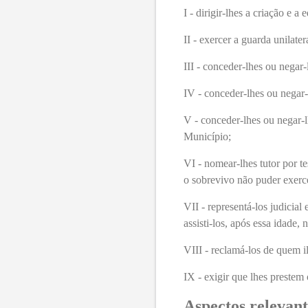
I - dirigir-lhes a criação e a
II - exercer a guarda unilate
III - conceder-lhes ou negar
IV - conceder-lhes ou negar-
V - conceder-lhes ou negar-
Município;
VI - nomear-lhes tutor por t
o sobrevivo não puder exerce
VII - representá-los judicial 
assisti-los, após essa idade,
VIII - reclamá-los de quem i
IX - exigir que lhes prestem 
Aspectos relevant