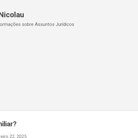
Pular para o conteúdo principal
Nicolau
formações sobre Assuntos Jurídicos
iliar?
reiro 22, 2025