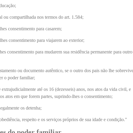
 educação;
ral ou compartilhada nos termos do art. 1.584;
-lhes consentimento para casarem;
lhes consentimento para viajarem ao exterior;
lhes consentimento para mudarem sua residência permanente para outro
estamento ou documento autêntico, se o outro dos pais não lhe sobrevive
r o poder familiar;
e extrajudicialmente até os 16 (dezesseis) anos, nos atos da vida civil, e
 nos atos em que forem partes, suprindo-lhes o consentimento;
legalmente os detenha;
obediência, respeito e os serviços próprios de sua idade e condição."
es do poder familiar