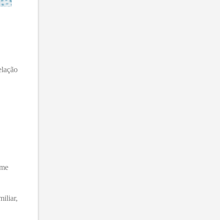
elação
rme
iliar,