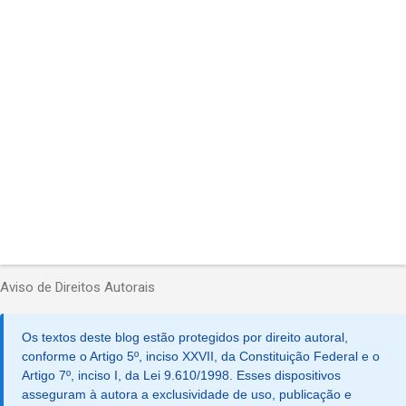
r
i
o
s
Aviso de Direitos Autorais
Os textos deste blog estão protegidos por direito autoral,
conforme o Artigo 5º, inciso XXVII, da Constituição Federal e o
Artigo 7º, inciso I, da Lei 9.610/1998. Esses dispositivos
asseguram à autora a exclusividade de uso, publicação e