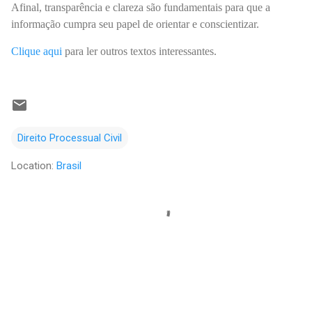
Afinal, transparência e clareza são fundamentais para que a
informação cumpra seu papel de orientar e conscientizar.
Clique aqui
para ler outros textos interessantes.
Direito Processual Civil
Location:
Brasil
C
o
m
e
n
t
á