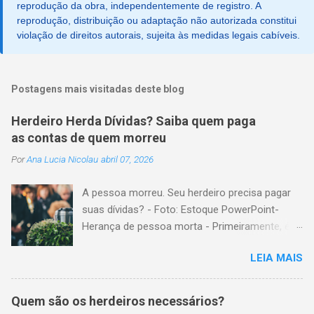
reprodução da obra, independentemente de registro. A
reprodução, distribuição ou adaptação não autorizada constitui
violação de direitos autorais, sujeita às medidas legais cabíveis.
Postagens mais visitadas deste blog
Herdeiro Herda Dívidas? Saiba quem paga
as contas de quem morreu
Por
Ana Lucia Nicolau
abril 07, 2026
A pessoa morreu. Seu herdeiro precisa pagar
suas dívidas? - Foto: Estoque PowerPoint-
Herança de pessoa morta - Primeiramente, é
importante explicar que, herança é o conjunto
LEIA MAIS
formado pelos elementos, para transmissão
aos sucessores. Esses elementos são: A)
positivos; ou seja, com importância monetária,
Quem são os herdeiros necessários?
como, por exemplo, bens imóveis; B)