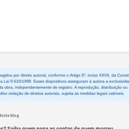
egidos por direito autoral, conforme o Artigo 5º, inciso XXVII, da Consti
, da Lei 9.610/1998. Esses dispositivos asseguram à autora a exclusivid
a obra, independentemente de registro. A reprodução, distribuição ou
tui violação de direitos autorais, sujeita às medidas legais cabíveis.
deste blog
as? Saiba quem paga as contas de quem morreu