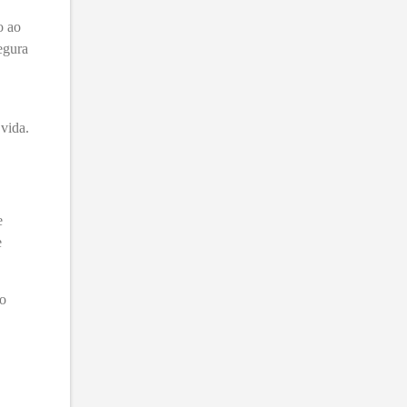
o ao
egura
 vida.
e
e
do