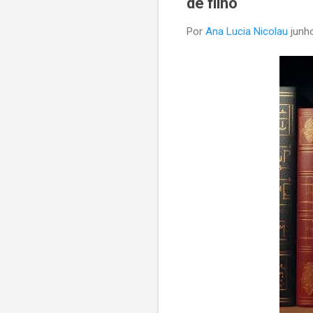
de filho
Por
Ana Lucia Nicolau
junh