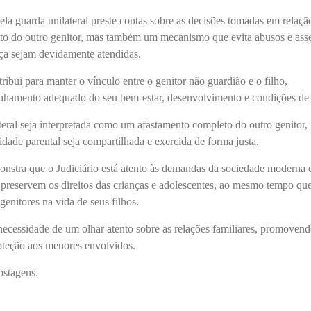
ela guarda unilateral preste contas sobre as decisões tomadas em relaçã
to do outro genitor, mas também um mecanismo que evita abusos e ass
nça sejam devidamente atendidas.
tribui para manter o vínculo entre o genitor não guardião e o filho,
nhamento adequado do seu bem-estar, desenvolvimento e condições de
ateral seja interpretada como um afastamento completo do outro genitor,
idade parental seja compartilhada e exercida de forma justa.
stra que o Judiciário está atento às demandas da sociedade moderna 
 preservem os direitos das crianças e adolescentes, ao mesmo tempo qu
genitores na vida de seus filhos.
 necessidade de um olhar atento sobre as relações familiares, promoven
proteção aos menores envolvidos.
ostagens.