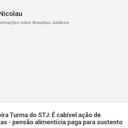
Pular para o conteúdo principal
Nicolau
formações sobre Assuntos Jurídicos
eira Turma do STJ: É cabível ação de
as - pensão alimentícia paga para sustento