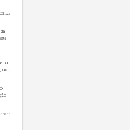
contas
 da
ente.
vo na
guarda
to
ação
, como