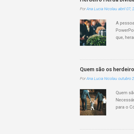
Por
Ana Lucia Nicolau
abril 07,
A pessoa
PowerPoi
que, her
sucessor
monetári
não cump
a conclu
Quem são os herdeiro
patrimôn
Por
Ana Lucia Nicolau
outubro 2
legítima 
transmis
Quem são 
sucessão
Necessár
da pessoa
para o C
pagamento
são toda
na existê
1.845, i