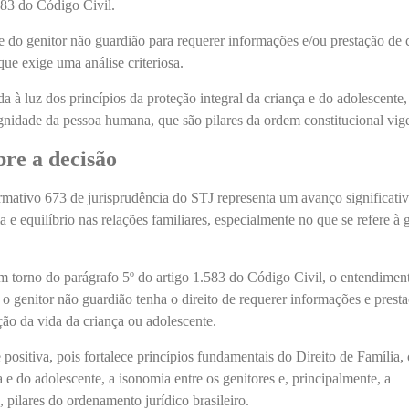
.583 do Código Civil.
e do genitor não guardião para requerer informações e/ou prestação de 
que exige uma análise criteriosa.
a à luz dos princípios da proteção integral da criança e do adolescente,
gnidade da pessoa humana, que são pilares da ordem constitucional vig
bre a decisão
rmativo 673 de jurisprudência do STJ representa um avanço significati
 e equilíbrio nas relações familiares, especialmente no que se refere à 
m torno do parágrafo 5º do artigo 1.583 do Código Civil, o entendimen
 o genitor não guardião tenha o direito de requerer informações e prest
ção da vida da criança ou adolescente.
ositiva, pois fortalece princípios fundamentais do Direito de Família
a e do adolescente, a isonomia entre os genitores e, principalmente, a
pilares do ordenamento jurídico brasileiro.