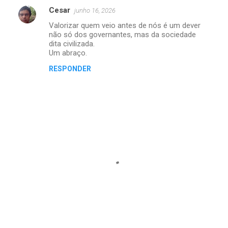
e
Cesar
junho 16, 2026
n
Valorizar quem veio antes de nós é um dever
t
não só dos governantes, mas da sociedade
dita civilizada.
á
Um abraço.
r
RESPONDER
i
o
s