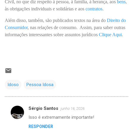
Civil, no que diz respeito à pessoa, à família, à herança, aos
bens
,
às obrigações individuais e solidárias e aos
contratos
.
Além disso, também, são publicados textos na área do
Direito do
Consumidor
, nas relações de consumo. Assim, para saber outras
informações interessantes sobre assuntos jurídicos
Clique Aqui
.
Idoso
Pessoa Idosa
Sérgio Santos
junho 16, 2026
C
Isso é extremamente importante!
o
RESPONDER
m