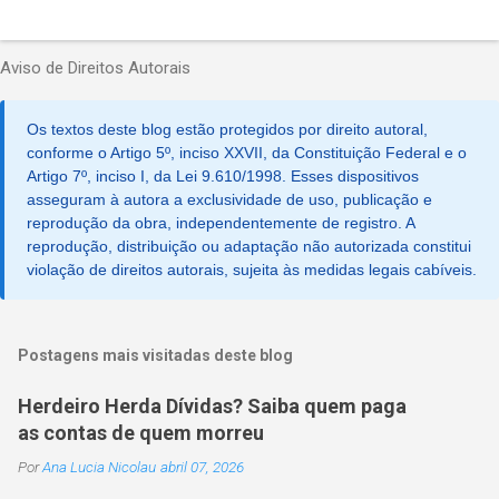
P
o
Aviso de Direitos Autorais
s
t
a
Os textos deste blog estão protegidos por direito autoral,
r
u
conforme o Artigo 5º, inciso XXVII, da Constituição Federal e o
m
Artigo 7º, inciso I, da Lei 9.610/1998. Esses dispositivos
c
asseguram à autora a exclusividade de uso, publicação e
o
reprodução da obra, independentemente de registro. A
m
reprodução, distribuição ou adaptação não autorizada constitui
e
violação de direitos autorais, sujeita às medidas legais cabíveis.
n
t
á
r
i
Postagens mais visitadas deste blog
o
Herdeiro Herda Dívidas? Saiba quem paga
as contas de quem morreu
Por
Ana Lucia Nicolau
abril 07, 2026