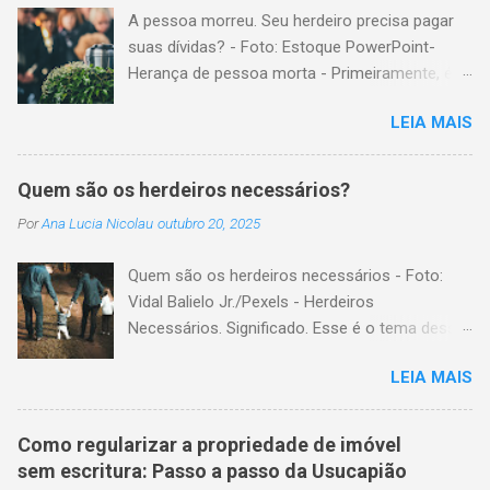
A pessoa morreu. Seu herdeiro precisa pagar
suas dívidas? - Foto: Estoque PowerPoint-
Herança de pessoa morta - Primeiramente, é
importante explicar que, herança é o conjunto
LEIA MAIS
formado pelos elementos, para transmissão
aos sucessores. Esses elementos são: A)
positivos; ou seja, com importância monetária,
Quem são os herdeiros necessários?
como, por exemplo, bens imóveis; B)
Por
Ana Lucia Nicolau
outubro 20, 2025
negativos; ou seja, obrigações não cumpridas,
como, por exemplo, dívidas em dinheiro. Por
Quem são os herdeiros necessários - Foto:
isso, tem cabimento a conclusão de que, quem
Vidal Balielo Jr./Pexels - Herdeiros
herda crédito, também, herda débito. A
Necessários. Significado. Esse é o tema dessa
transmissão, do patrimônio da pessoa falecida
postagem. Mais especificamente; para o
aos sucessores, pode ser feita pela sucessão
LEIA MAIS
Código Civil, quem são os herdeiros
legítima ou testamentária. A sucessão legítima
necessários? Herdeiros necessários são todas
é a prevista em lei, para a transmissão do
as pessoas com certo direito de receber parte
patrimônio, da pessoa falecida que não fez
Como regularizar a propriedade de imóvel
de uma herança, mesmo na existência de
testamento. A sucessão testamentária visa
sem escritura: Passo a passo da Usucapião
testamento . Nesse sentido, o nosso Código