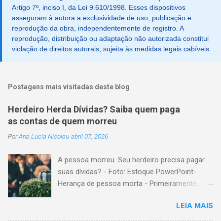
Artigo 7º, inciso I, da Lei 9.610/1998. Esses dispositivos
asseguram à autora a exclusividade de uso, publicação e
reprodução da obra, independentemente de registro. A
reprodução, distribuição ou adaptação não autorizada constitui
violação de direitos autorais, sujeita às medidas legais cabíveis.
Postagens mais visitadas deste blog
Herdeiro Herda Dívidas? Saiba quem paga
as contas de quem morreu
Por
Ana Lucia Nicolau
abril 07, 2026
A pessoa morreu. Seu herdeiro precisa pagar
suas dívidas? - Foto: Estoque PowerPoint-
Herança de pessoa morta - Primeiramente, é
importante explicar que, herança é o conjunto
LEIA MAIS
formado pelos elementos, para transmissão
aos sucessores. Esses elementos são: A)