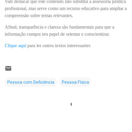
Vale destacar que este conteúdo não substitui a assessoria jurídica
profissional, mas serve como um recurso educativo para ampliar a
compreensão sobre temas relevantes.
Afinal, transparência e clareza são fundamentais para que a
informação cumpra seu papel de orientar e conscientizar.
Clique aqui
para ler outros textos interessantes
Pessoa com Deficiência
Pessoa Física
C
o
m
e
n