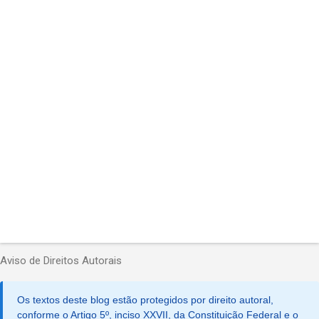
t
á
r
i
o
s
Aviso de Direitos Autorais
Os textos deste blog estão protegidos por direito autoral,
conforme o Artigo 5º, inciso XXVII, da Constituição Federal e o