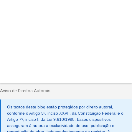
r
i
o
s
Aviso de Direitos Autorais
Os textos deste blog estão protegidos por direito autoral,
conforme o Artigo 5º, inciso XXVII, da Constituição Federal e o
Artigo 7º, inciso I, da Lei 9.610/1998. Esses dispositivos
asseguram à autora a exclusividade de uso, publicação e
reprodução da obra, independentemente de registro. A