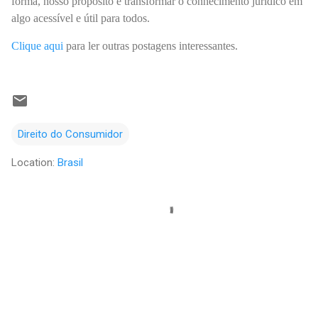
forma, nosso propósito é transformar o conhecimento jurídico em
algo acessível e útil para todos.
Clique aqui
para ler outras postagens interessantes.
Direito do Consumidor
Location:
Brasil
C
o
m
e
n
t
á