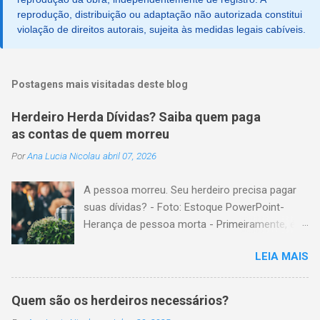
reprodução, distribuição ou adaptação não autorizada constitui
violação de direitos autorais, sujeita às medidas legais cabíveis.
Postagens mais visitadas deste blog
Herdeiro Herda Dívidas? Saiba quem paga
as contas de quem morreu
Por
Ana Lucia Nicolau
abril 07, 2026
A pessoa morreu. Seu herdeiro precisa pagar
suas dívidas? - Foto: Estoque PowerPoint-
Herança de pessoa morta - Primeiramente, é
importante explicar que, herança é o conjunto
LEIA MAIS
formado pelos elementos, para transmissão
aos sucessores. Esses elementos são: A)
positivos; ou seja, com importância monetária,
Quem são os herdeiros necessários?
como, por exemplo, bens imóveis; B)