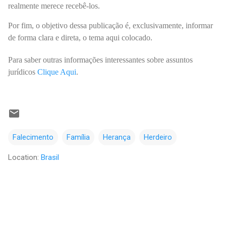
realmente merece recebê-los.
Por fim, o objetivo dessa publicação é, exclusivamente, informar
de forma clara e direta, o tema aqui colocado.
Para saber outras informações interessantes sobre assuntos
jurídicos
Clique Aqui
.
Falecimento
Família
Herança
Herdeiro
Location:
Brasil
C
o
m
e