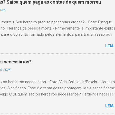
as? Saiba quem paga as contas de quem morreu
 2026
 morreu. Seu herdeiro precisa pagar suas dívidas? - Foto: Estoque
nt- Herança de pessoa morta - Primeiramente, é importante explic
ança é o conjunto formado pelos elementos, para transmissão aos
es. Esses elementos são: A) positivos; ou seja, com importância
LEIA
a, como, por exemplo, bens imóveis; B) negativos; ou seja, obrigaç
ridas, como, por exemplo, dívidas em dinheiro. Por isso, tem cabim
são de que, quem herda crédito, também, herda débito. A transmissã
s necessários?
io da pessoa falecida aos sucessores, pode ser feita pela sucessã
0, 2025
ou testamentária. A sucessão legítima é a prevista em lei, para a
são do patrimônio, da pessoa falecida que não fez testamento. A
os herdeiros necessários - Foto: Vidal Balielo Jr./Pexels - Herdeir
 testamentária visa dar cumprimento à manifestação de última von
ios. Significado. Esse é o tema dessa postagem. Mais especificame
 falecida, feita através de testamento. O herdeiro é responsável pe
ódigo Civil, quem são os herdeiros necessários? Herdeiros necessár
 de dívida deixada pela pessoa falecida de quem está...
s as pessoas com certo direito de receber parte de uma herança,
LEIA
ncia de testamento . Nesse sentido, o nosso Código Civil, no artig
ndica que, são herdeiros necessários os descendentes, os ascendent