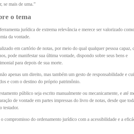
or, se mais de uma.”
bre o tema
ferramenta jurídica de extrema relevância e merece ser valorizado com
omia da vontade.
ealizado em cartório de notas, por meio do qual qualquer pessoa capaz,
nos, pode manifestar sua última vontade, dispondo sobre seus bens e
trimonial para depois de sua morte.
a não apenas um direito, mas também um gesto de responsabilidade e cu
dos e com o destino do próprio patrimônio.
testamento público seja escrito manualmente ou mecanicamente, e até 
aração de vontade em partes impressas do livro de notas, desde que tod
o testador.
 o compromisso do ordenamento jurídico com a acessibilidade e a eficá