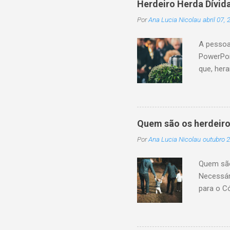
Herdeiro Herda Dívid
Por
Ana Lucia Nicolau
abril 07,
A pessoa
PowerPoi
que, her
sucessor
monetári
não cump
a conclu
Quem são os herdeiro
patrimôn
Por
Ana Lucia Nicolau
outubro 2
legítima 
transmis
Quem são 
sucessão
Necessár
da pessoa
para o C
pagamento
são toda
na existê
1.845, i