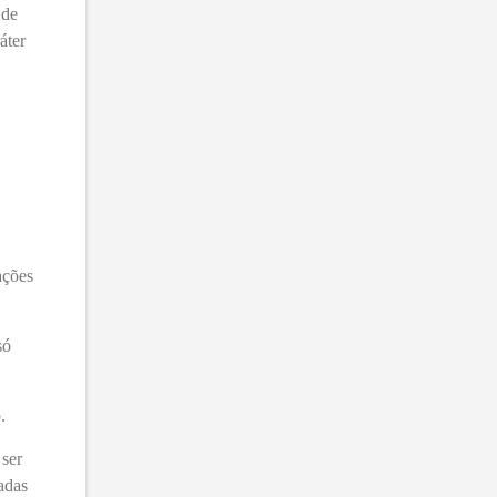
 de
áter
ações
só
.
ser
adas