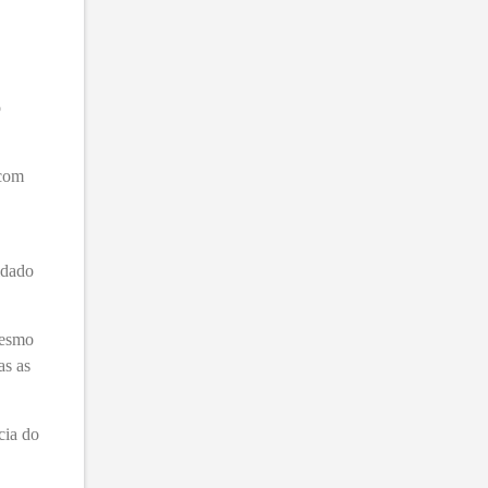
o
 com
idado
mesmo
as as
cia do