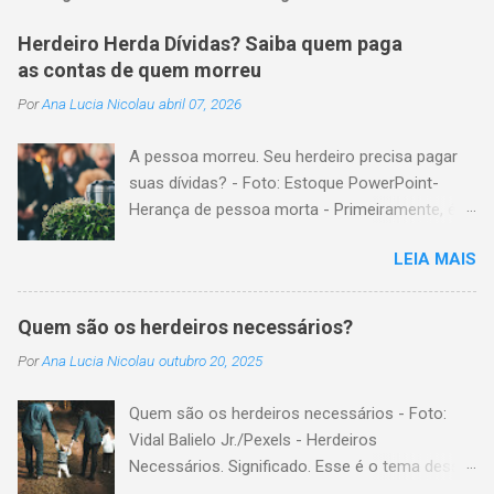
Herdeiro Herda Dívidas? Saiba quem paga
as contas de quem morreu
Por
Ana Lucia Nicolau
abril 07, 2026
A pessoa morreu. Seu herdeiro precisa pagar
suas dívidas? - Foto: Estoque PowerPoint-
Herança de pessoa morta - Primeiramente, é
importante explicar que, herança é o conjunto
LEIA MAIS
formado pelos elementos, para transmissão
aos sucessores. Esses elementos são: A)
positivos; ou seja, com importância monetária,
Quem são os herdeiros necessários?
como, por exemplo, bens imóveis; B)
Por
Ana Lucia Nicolau
outubro 20, 2025
negativos; ou seja, obrigações não cumpridas,
como, por exemplo, dívidas em dinheiro. Por
Quem são os herdeiros necessários - Foto:
isso, tem cabimento a conclusão de que, quem
Vidal Balielo Jr./Pexels - Herdeiros
herda crédito, também, herda débito. A
Necessários. Significado. Esse é o tema dessa
transmissão, do patrimônio da pessoa falecida
postagem. Mais especificamente; para o