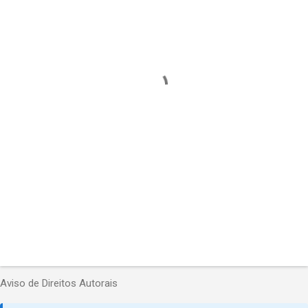
e
n
t
á
r
i
o
s
Aviso de Direitos Autorais