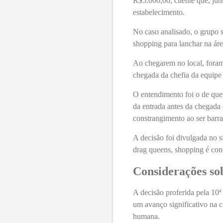
R$5.000,00, cliente que, ju
estabelecimento.
No caso analisado, o grupo s
shopping para lanchar na ár
Ao chegarem no local, foram
chegada da chefia da equipe
O entendimento foi o de que,
da entrada antes da chegada 
constrangimento ao ser barr
A decisão foi divulgada no s
drag queens, shopping é con
Considerações so
A decisão proferida pela 10ª
um avanço significativo na 
humana.