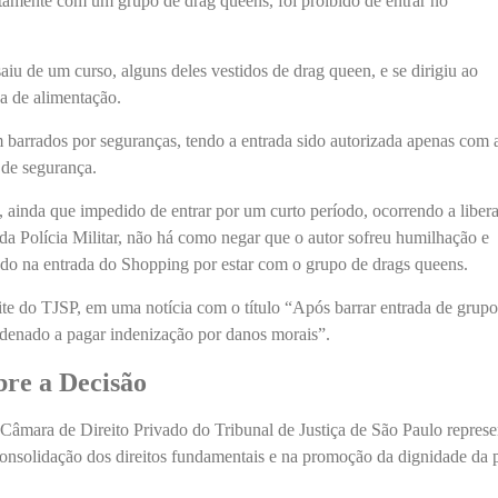
ntamente com um grupo de drag queens, foi proibido de entrar no
aiu de um curso, alguns deles vestidos de drag queen, e se dirigiu ao
ea de alimentação.
 barrados por seguranças, tendo a entrada sido autorizada apenas com 
 de segurança.
 ainda que impedido de entrar por um curto período, ocorrendo a liber
da Polícia Militar, não há como negar que o autor sofreu humilhação e
ado na entrada do Shopping por estar com o grupo de drags queens.
ite do TJSP, em uma notícia com o título “Após barrar entrada de grupo
denado a pagar indenização por danos morais”.
bre a Decisão
 Câmara de Direito Privado do Tribunal de Justiça de São Paulo represe
consolidação dos direitos fundamentais e na promoção da dignidade da 