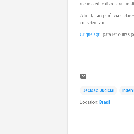
recurso educativo para ampl
Afinal, transparência e clar
conscientizar.
Clique aqui
para ler outras p
Decisão Judicial
Inden
Location:
Brasil
C
o
m