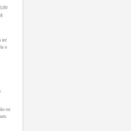
0,00
ag
 ter
la o
à
são ou
mais