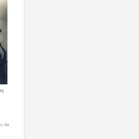
ag
o, na