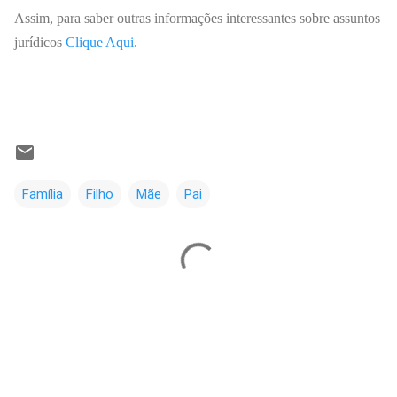
Assim, para saber outras informações interessantes sobre assuntos
jurídicos
Clique Aqui.
Família
Filho
Mãe
Pai
C
o
m
e
n
t
á