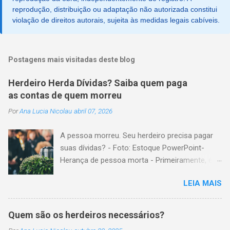
reprodução, distribuição ou adaptação não autorizada constitui
violação de direitos autorais, sujeita às medidas legais cabíveis.
Postagens mais visitadas deste blog
Herdeiro Herda Dívidas? Saiba quem paga
as contas de quem morreu
Por
Ana Lucia Nicolau
abril 07, 2026
A pessoa morreu. Seu herdeiro precisa pagar
suas dívidas? - Foto: Estoque PowerPoint-
Herança de pessoa morta - Primeiramente, é
importante explicar que, herança é o conjunto
LEIA MAIS
formado pelos elementos, para transmissão
aos sucessores. Esses elementos são: A)
positivos; ou seja, com importância monetária,
Quem são os herdeiros necessários?
como, por exemplo, bens imóveis; B)