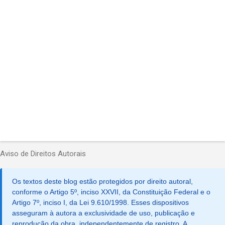
r
i
o
s
Aviso de Direitos Autorais
Os textos deste blog estão protegidos por direito autoral,
conforme o Artigo 5º, inciso XXVII, da Constituição Federal e o
Artigo 7º, inciso I, da Lei 9.610/1998. Esses dispositivos
asseguram à autora a exclusividade de uso, publicação e
reprodução da obra, independentemente de registro. A