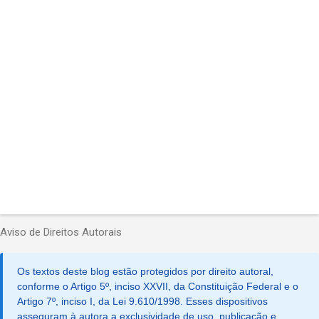
á
r
i
o
s
Aviso de Direitos Autorais
Os textos deste blog estão protegidos por direito autoral,
conforme o Artigo 5º, inciso XXVII, da Constituição Federal e o
Artigo 7º, inciso I, da Lei 9.610/1998. Esses dispositivos
asseguram à autora a exclusividade de uso, publicação e