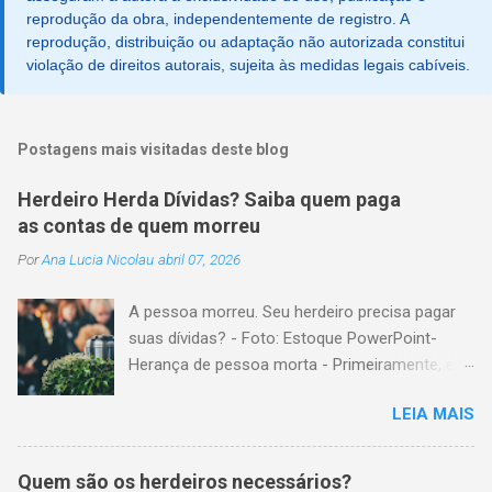
reprodução da obra, independentemente de registro. A
reprodução, distribuição ou adaptação não autorizada constitui
violação de direitos autorais, sujeita às medidas legais cabíveis.
Postagens mais visitadas deste blog
Herdeiro Herda Dívidas? Saiba quem paga
as contas de quem morreu
Por
Ana Lucia Nicolau
abril 07, 2026
A pessoa morreu. Seu herdeiro precisa pagar
suas dívidas? - Foto: Estoque PowerPoint-
Herança de pessoa morta - Primeiramente, é
importante explicar que, herança é o conjunto
LEIA MAIS
formado pelos elementos, para transmissão
aos sucessores. Esses elementos são: A)
positivos; ou seja, com importância monetária,
Quem são os herdeiros necessários?