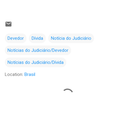
Devedor
Dívida
Notícia do Judiciário
Notícias do Judiciário/Devedor
Notícias do Judiciário/Dívida
Location:
Brasil
C
o
m
e
n
t