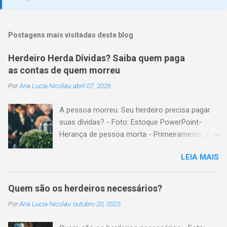
Postagens mais visitadas deste blog
Herdeiro Herda Dívidas? Saiba quem paga
as contas de quem morreu
Por
Ana Lucia Nicolau
abril 07, 2026
A pessoa morreu. Seu herdeiro precisa pagar
suas dívidas? - Foto: Estoque PowerPoint-
Herança de pessoa morta - Primeiramente, é
importante explicar que, herança é o conjunto
LEIA MAIS
formado pelos elementos, para transmissão
aos sucessores. Esses elementos são: A)
positivos; ou seja, com importância monetária,
Quem são os herdeiros necessários?
como, por exemplo, bens imóveis; B)
Por
Ana Lucia Nicolau
outubro 20, 2025
negativos; ou seja, obrigações não cumpridas,
como, por exemplo, dívidas em dinheiro. Por