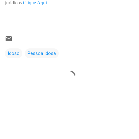
jurídicos
Clique Aqui
.
Idoso
Pessoa Idosa
C
o
m
e
n
t
á
r
i