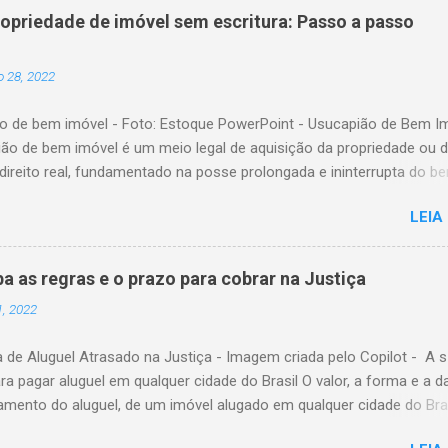
. É fundamental ressaltar que, c onforme o artigo 1.829 do Código C
ropriedade de imóvel sem escritura: Passo a passo
e sobrevivente terá direito à herança juntamente com os descenden
cendentes do falecido, exceto nas seguintes situações: 1) Se o reg
 28, 2022
era o da comunhão universal de bens. 2) Se o regime adotado era 
o obrigatória de bens. 3) Se o regime adotado era o de comunhão
o de bem imóvel - Foto: Estoque PowerPoint - Usucapião de Bem I
se o falecido não deixou bens particulares. Portanto, na existência de
ião de bem imóvel é um meio legal de aquisição da propriedade ou 
ntes ou de ascend...
direito real, fundamentado na posse prolongada e ininterrupta do b
sição pode ocorrer tanto por meio de decisão judicial quanto por p
LEIA
ativo perante o Oficial de Registro de Imóveis. Requisito Essencial P
capião seja reconhecida, é indispensável que a posse do imóvel sej
, ou seja, sem interrupções por um período determinado. Além disso
ba as regras e o prazo para cobrar na Justiça
io o cumprimento das condições estabelecidas na legislação vigent
1, 2022
mprovação desses requisitos, torna-se possível formalizar a aquis
 por meio de usucapião, garantindo ao possuidor o direito de
 de Aluguel Atrasado na Justiça - Imagem criada pelo Copilot - A s
de. O Código Civil disciplina essa forma de aquisição nos artigos 1.
ra pagar aluguel em qualquer cidade do Brasil O valor, a forma e a d
stabelecendo as normas e condições aplicáveis a cada modalidade d
amento do aluguel, de um imóvel alugado em qualquer cidade do Bras
. Usucapião Pela Via Extrajudicial Usucapião ex...
ados pela Lei nº 8.245/91, conhecida como Lei do Inquilinato, diplo