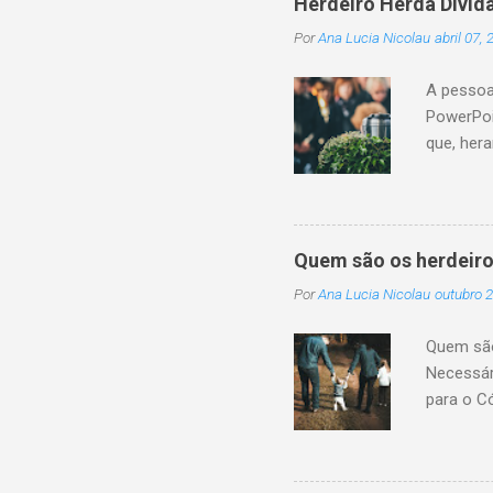
Herdeiro Herda Dívid
Por
Ana Lucia Nicolau
abril 07,
A pessoa
PowerPoi
que, her
sucessor
monetári
não cump
a conclu
Quem são os herdeiro
patrimôn
Por
Ana Lucia Nicolau
outubro 2
legítima 
transmis
Quem são 
sucessão
Necessár
da pessoa
para o C
pagamento
são toda
na existê
1.845, i