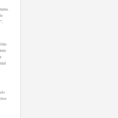
umana.
do
”.
eito
tuto
z
nial
ando
sobre