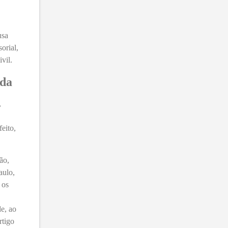
usa
orial,
vil.
ada
,
eito,
ão,
aulo,
 os
de, ao
rtigo