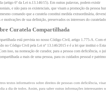
a (artigo 6º da Lei n.13.146/15). Em outras palavras, podem existir
imoniais, e não para os existenciais, que visam a promoção da pessoa h
o mesmo comando que a curatela constitui medida extraordinária, deven
s e motivações de sua definição, preservados os interesses do curatelado
obre Curatela Compartilhada
mpartilhada está prevista no nosso Código Civil, artigo 1.775-A. Com ef
ído no Código Civil pela Lei nº 13.146/2015 e é a lei que institui o Esta
Com isso,
na nomeação de curador, para a pessoa com deficiência, o jui
 compartilhada a mais de uma pessoa
, para os cuidados pessoal e patrimo
tros textos informativos sobre direitos de pessoas com deficiência, vis
dia a dia de todos. Assim, para saber outras informações interessantes 