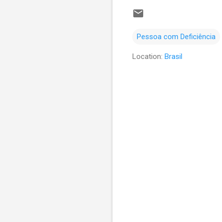
Pessoa com Deficiência
Location:
Brasil
C
o
m
e
n
t
á
r
i
o
s