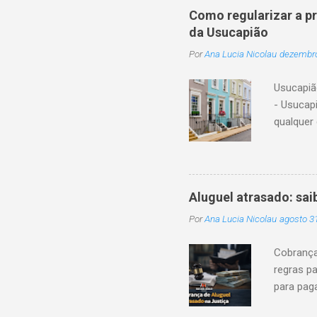
o cônjuge
Como regularizar a p
o cônjug
da Usucapião
ou os as
Por
Ana Lucia Nicolau
dezembro
adotado 
separaçã
Usucapiã
parcial, 
- Usucap
descende
qualquer 
Essa aqui
administr
que a usu
contínua
Aluguel atrasado: sai
necessár
Por
Ana Lucia Nicolau
agosto 3
Com a co
do imóvel
Cobrança
proprieda
regras pa
1.244, e
para pag
usucapião
são regul