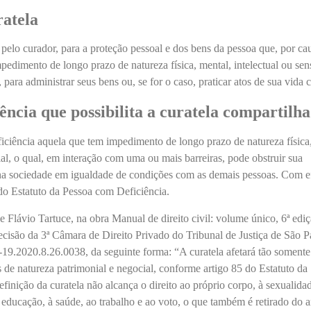
ratela
 pelo curador, para a proteção pessoal e dos bens da pessoa que, por ca
pedimento de longo prazo de natureza física, mental, intelectual ou sens
 para administrar seus bens ou, se for o caso, praticar atos de sua vida ci
ência que possibilita a curatela compartilh
iciência aquela que tem impedimento de longo prazo de natureza física
ial, o qual, em interação com uma ou mais barreiras, pode obstruir sua
a na sociedade em igualdade de condições com as demais pessoas. Com ef
 do Estatuto da Pessoa com Deficiência.
e Flávio Tartuce, na obra Manual de direito civil: volume único, 6ª ediç
cisão da 3ª Câmara de Direito Privado do Tribunal de Justiça de São P
9.2020.8.26.0038, da seguinte forma: “A curatela afetará tão somente
s de natureza patrimonial e negocial, conforme artigo 85 do Estatuto da
finição da curatela não alcança o direito ao próprio corpo, à sexualida
 educação, à saúde, ao trabalho e ao voto, o que também é retirado do a