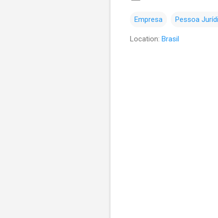
Empresa
Pessoa Juríd
Location:
Brasil
C
o
m
e
n
t
á
r
i
o
s