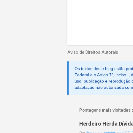
Aviso de Direitos Autorais
Os textos deste blog estão prot
Federal e o Artigo 7º, inciso I
uso, publicação e reprodução d
adaptação não autorizada consti
Postagens mais visitadas 
Herdeiro Herda Dívid
Por
Ana Lucia Nicolau
abril 07,