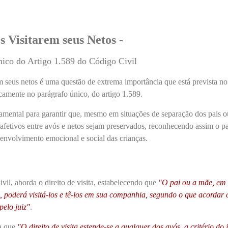
s Visitarem seus Netos -
ico do Artigo 1.589 do Código Civil
em seus netos é uma questão de extrema importância que está prevista no
camente no parágrafo único, do artigo 1.589.
damental para garantir que, mesmo em situações de separação dos pais o
os afetivos entre avós e netos sejam preservados, reconhecendo assim o p
senvolvimento emocional e social das crianças.
vil, aborda o direito de visita, estabelecendo que
"
O pai ou a mãe, em 
s, poderá visitá-los e tê-los em sua companhia, segundo o que acordar
pelo juiz
"
.
ta que
"
O direito de visita estende-se a qualquer dos avós, a critério do j