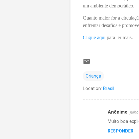
um ambiente democrático.
Quanto maior for a circulaçã
enfrentar desafios e promover
Clique aqui
para ler mais.
Criança
Location:
Brasil
Anônimo
julho
C
Muito boa expl
o
RESPONDER
m