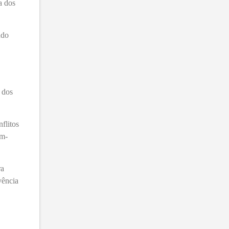
a dos
ndo
 dos
flitos
em-
ra
vência