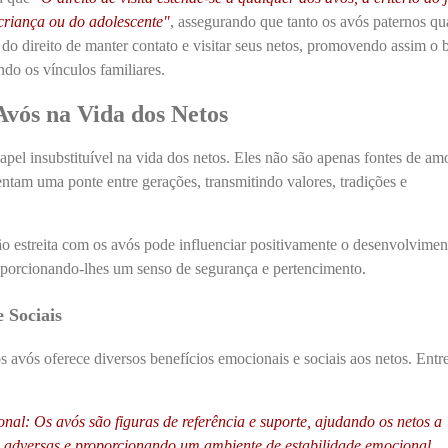
 criança ou do adolescente
"
, assegurando que tanto os avós paternos qu
do direito de manter contato e visitar seus netos, promovendo assim o
endo os vínculos familiares.
Avós na Vida dos Netos
l insubstituível na vida dos netos. Eles não são apenas fontes de am
tam uma ponte entre gerações, transmitindo valores, tradições e
ão estreita com os avós pode influenciar positivamente o desenvolvimen
roporcionando-lhes um senso de segurança e pertencimento.
 Sociais
 avós oferece diversos benefícios emocionais e sociais aos netos. Entre
nal: Os avós são figuras de referência e suporte, ajudando os netos a
 adversas e proporcionando um ambiente de estabilidade emocional.