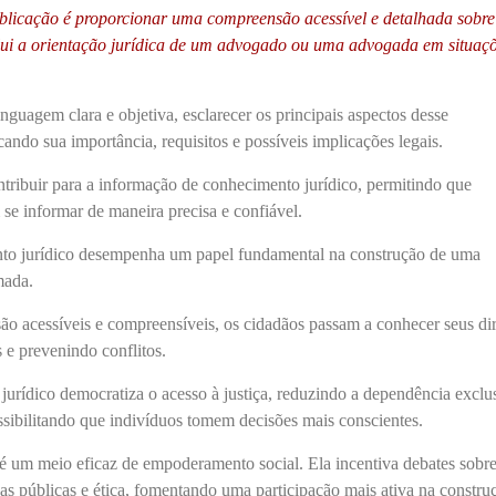
ublicação é proporcionar uma compreensão acessível e detalhada sobre
clui a orientação jurídica de um advogado ou uma advogada em situaç
nguagem clara e objetiva, esclarecer os principais aspectos desse
cando sua importância, requisitos e possíveis implicações legais.
tribuir para a informação de conhecimento jurídico, permitindo que
se informar de maneira precisa e confiável.
to jurídico desempenha um papel fundamental na construção de uma
mada.
o acessíveis e compreensíveis, os cidadãos passam a conhecer seus dir
s e prevenindo conflitos.
urídico democratiza o acesso à justiça, reduzindo a dependência exclu
ossibilitando que indivíduos tomem decisões mais conscientes.
 é um meio eficaz de empoderamento social. Ela incentiva debates sobr
icas públicas e ética, fomentando uma participação mais ativa na constru