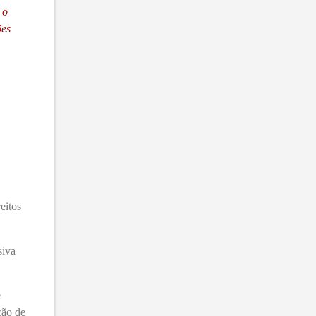
 o
ões
eitos
siva
e
ção de