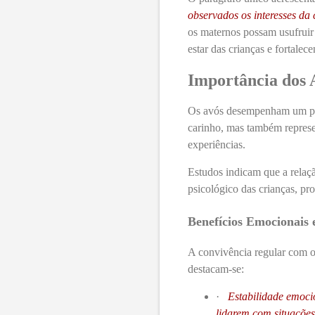
observados os interesses da
os maternos possam usufruir 
estar das crianças e fortalec
Importância dos 
Os avós desempenham um pape
carinho, mas também represen
experiências.
Estudos indicam que a relaç
psicológico das crianças, p
Benefícios Emocionais e
A convivência regular com os
destacam-se:
·
Estabilidade emocio
lidarem com situações