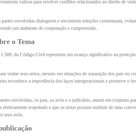
ramenta valiosa para resolver conflitos relacionados ao direito de visit
s partes envolvidas dialoguem e encontrem soluções consensuais, evita
movendo um ambiente de cooperação e compreensão.
obre o Tema
 1.589, do Código Civil representa um avanço significativo na proteção
.
am visitar seus netos, mesmo em situações de separação dos pais ou con
sileira reconhece a importância dos laços intergeracionais e promove o b
artes envolvidas, os pais, os avós e o judiciário, atuem em conjunto pa
eja efetivamente respeitado e que os netos possam usufruir de uma convi
m seus avós.
publicação