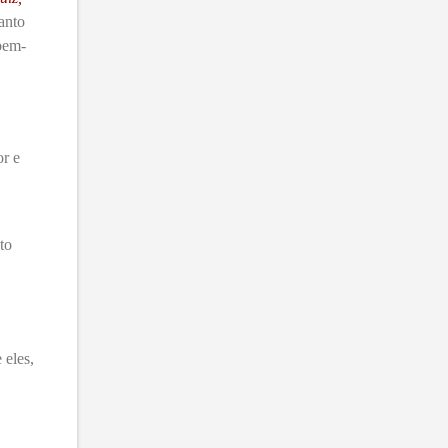
anto
 bem-
or e
to
 eles,