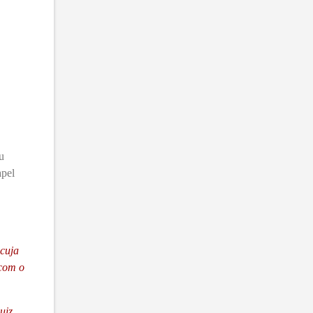
u
apel
cuja
 com o
uiz,