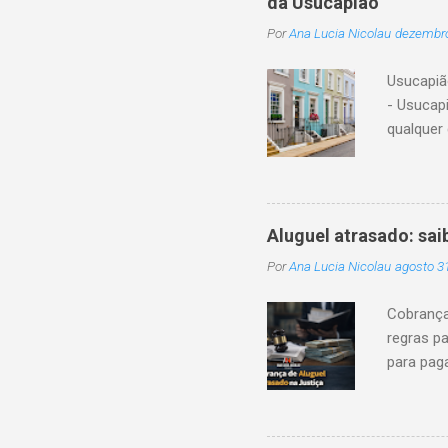
da Usucapião
ou os as
Por
Ana Lucia Nicolau
dezembro
adotado 
separaçã
Usucapiã
parcial, 
- Usucap
descende
qualquer 
Essa aqui
administr
que a usu
contínua
Aluguel atrasado: sai
necessár
Por
Ana Lucia Nicolau
agosto 3
Com a co
do imóvel
Cobrança
proprieda
regras pa
1.244, e
para pag
usucapião
são regul
legal que
clara, os