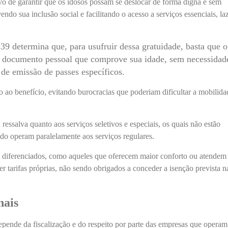
vo de garantir que os idosos possam se deslocar de forma digna e sem
endo sua inclusão social e facilitando o acesso a serviços essenciais, la
 39 determina que, para usufruir dessa gratuidade, basta que o
r documento pessoal que comprove sua idade, sem necessidad
 de emissão de passes específicos.
so ao benefício, evitando burocracias que poderiam dificultar a mobilida
ressalva quanto aos serviços seletivos e especiais, os quais não estão
ndo operam paralelamente aos serviços regulares.
es diferenciados, como aqueles que oferecem maior conforto ou atendem 
er tarifas próprias, não sendo obrigados a conceder a isenção prevista n
nais
depende da fiscalização e do respeito por parte das empresas que operam