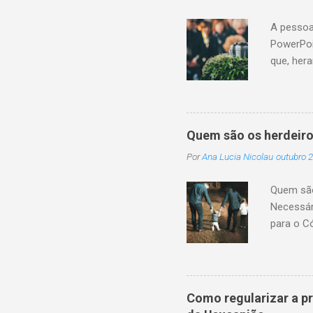
A pessoa
PowerPoi
que, her
sucessor
monetári
não cump
a conclu
Quem são os herdeiro
patrimôn
Por
Ana Lucia Nicolau
outubro 2
legítima 
transmis
Quem são 
sucessão
Necessár
da pessoa
para o C
pagamento
são toda
na existê
1.845, i
o cônjuge
Como regularizar a p
o cônjug