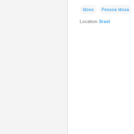
Idoso
Pessoa Idosa
Location:
Brasil
C
o
m
e
n
t
á
r
i
o
s