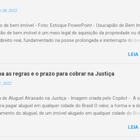
cendentes do falecido, exceto nas seguintes situações: 1) Se o reg
 28, 2022
era o da comunhão universal de bens. 2) Se o regime adotado era 
o obrigatória de bens. 3) Se o regime adotado era o de comunhão
o de bem imóvel - Foto: Estoque PowerPoint - Usucapião de Bem I
se o falecido não deixou bens particulares. Portanto, na existência de
ião de bem imóvel é um meio legal de aquisição da propriedade ou 
ntes ou de ascend...
direito real, fundamentado na posse prolongada e ininterrupta do b
sição pode ocorrer tanto por meio de decisão judicial quanto por p
LEIA
ativo perante o Oficial de Registro de Imóveis. Requisito Essencial P
capião seja reconhecida, é indispensável que a posse do imóvel sej
, ou seja, sem interrupções por um período determinado. Além disso
ba as regras e o prazo para cobrar na Justiça
io o cumprimento das condições estabelecidas na legislação vigent
1, 2022
mprovação desses requisitos, torna-se possível formalizar a aquis
 por meio de usucapião, garantindo ao possuidor o direito de
 de Aluguel Atrasado na Justiça - Imagem criada pelo Copilot - A s
de. O Código Civil disciplina essa forma de aquisição nos artigos 1.
ra pagar aluguel em qualquer cidade do Brasil O valor, a forma e a d
stabelecendo as normas e condições aplicáveis a cada modalidade d
amento do aluguel, de um imóvel alugado em qualquer cidade do Bras
. Usucapião Pela Via Extrajudicial Usucapião ex...
ados pela Lei nº 8.245/91, conhecida como Lei do Inquilinato, diplo
LEIA
 estabelece as bases da relação locatícia. Essa lei define, de maneir
 direitos e deveres tanto do locador quanto do locatário, conferindo