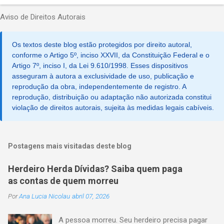
P
o
Aviso de Direitos Autorais
s
t
a
Os textos deste blog estão protegidos por direito autoral,
r
u
conforme o Artigo 5º, inciso XXVII, da Constituição Federal e o
m
Artigo 7º, inciso I, da Lei 9.610/1998. Esses dispositivos
c
asseguram à autora a exclusividade de uso, publicação e
o
reprodução da obra, independentemente de registro. A
m
reprodução, distribuição ou adaptação não autorizada constitui
e
violação de direitos autorais, sujeita às medidas legais cabíveis.
n
t
á
r
i
Postagens mais visitadas deste blog
o
Herdeiro Herda Dívidas? Saiba quem paga
as contas de quem morreu
Por
Ana Lucia Nicolau
abril 07, 2026
A pessoa morreu. Seu herdeiro precisa pagar