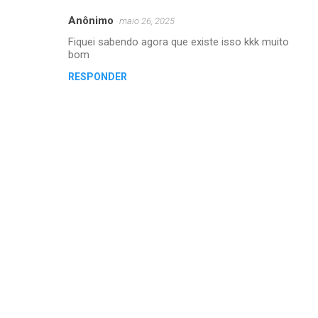
Anônimo
maio 26, 2025
C
Fiquei sabendo agora que existe isso kkk muito
o
bom
m
RESPONDER
e
n
t
á
r
i
o
s