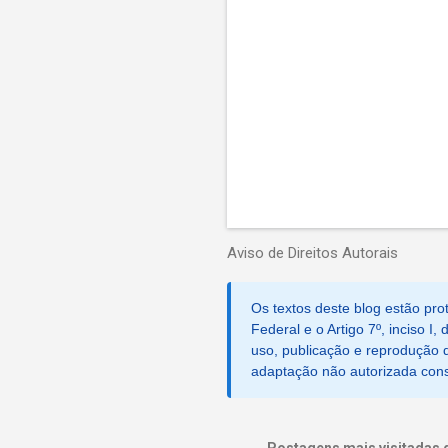
r
i
o
s
P
o
s
Aviso de Direitos Autorais
t
a
r
Os textos deste blog estão prot
u
Federal e o Artigo 7º, inciso I
m
c
uso, publicação e reprodução d
o
adaptação não autorizada consti
m
e
n
t
Postagens mais visitadas 