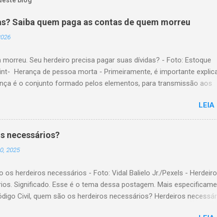
as? Saiba quem paga as contas de quem morreu
 2026
 morreu. Seu herdeiro precisa pagar suas dívidas? - Foto: Estoque
nt- Herança de pessoa morta - Primeiramente, é importante explic
ança é o conjunto formado pelos elementos, para transmissão aos
es. Esses elementos são: A) positivos; ou seja, com importância
LEIA
a, como, por exemplo, bens imóveis; B) negativos; ou seja, obrigaç
ridas, como, por exemplo, dívidas em dinheiro. Por isso, tem cabim
são de que, quem herda crédito, também, herda débito. A transmissã
s necessários?
io da pessoa falecida aos sucessores, pode ser feita pela sucessã
0, 2025
ou testamentária. A sucessão legítima é a prevista em lei, para a
são do patrimônio, da pessoa falecida que não fez testamento. A
os herdeiros necessários - Foto: Vidal Balielo Jr./Pexels - Herdeir
 testamentária visa dar cumprimento à manifestação de última von
ios. Significado. Esse é o tema dessa postagem. Mais especificame
 falecida, feita através de testamento. O herdeiro é responsável pe
ódigo Civil, quem são os herdeiros necessários? Herdeiros necessár
 de dívida deixada pela pessoa falecida de quem está...
s as pessoas com certo direito de receber parte de uma herança,