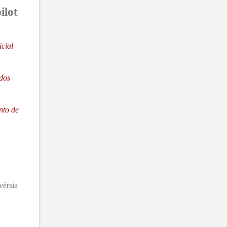
ilot
cial
odos
nto de
vérsia