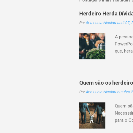
á
r
Herdeiro Herda Dívid
i
o
Por
Ana Lucia Nicolau
abril 07,
A pessoa
PowerPoi
que, her
sucessor
monetári
não cump
a conclu
Quem são os herdeiro
patrimôn
Por
Ana Lucia Nicolau
outubro 2
legítima 
transmis
Quem são 
sucessão
Necessár
da pessoa
para o C
pagamento
são toda