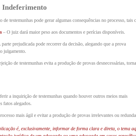
 Indeferimento
ão de testemunhas pode gerar algumas consequências no processo, tais
s
– O juiz dará maior peso aos documentos e perícias disponíveis.
 parte prejudicada pode recorrer da decisão, alegando que a prova
 o julgamento.
ejeição de testemunhas evita a produção de provas desnecessárias, torn
ferir a inquirição de testemunhas quando houver outros meios mais
 fatos alegados.
processo mais ágil e evitar a produção de provas irrelevantes ou redunda
blicação é, exclusivamente, informar de forma clara e direta, o tema a
ientação jurídica de um advogado ou uma advogada em casos específic