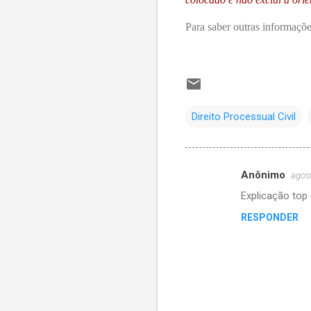
Para saber outras informaçõe
Direito Processual Civil
Anônimo
agos
C
Explicação top 
o
RESPONDER
m
e
n
t
á