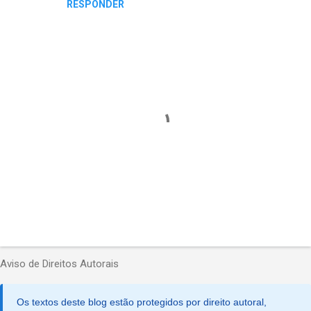
RESPONDER
m
e
n
t
á
r
i
o
s
P
o
Aviso de Direitos Autorais
s
t
a
Os textos deste blog estão protegidos por direito autoral,
r