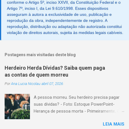
u
conforme o Artigo 5º, inciso XXVII, da Constituição Federal e o
m
Artigo 7º, inciso I, da Lei 9.610/1998. Esses dispositivos
c
asseguram à autora a exclusividade de uso, publicação e
o
reprodução da obra, independentemente de registro. A
m
reprodução, distribuição ou adaptação não autorizada constitui
e
violação de direitos autorais, sujeita às medidas legais cabíveis.
n
t
á
r
i
Postagens mais visitadas deste blog
o
Herdeiro Herda Dívidas? Saiba quem paga
as contas de quem morreu
Por
Ana Lucia Nicolau
abril 07, 2026
A pessoa morreu. Seu herdeiro precisa pagar
suas dívidas? - Foto: Estoque PowerPoint-
Herança de pessoa morta - Primeiramente, é
importante explicar que, herança é o conjunto
LEIA MAIS
formado pelos elementos, para transmissão