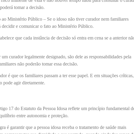
isco iminente de vida e não houver tempo hábil para consultar o cura
 poderá tomar a decisão.
o Ministério Público – Se o idoso não tiver curador nem familiares
decidir e comunicar o fato ao Ministério Público.
abelece que cada instância de decisão só entra em cena se a anterior nã
r um curador legalmente designado, são dele as responsabilidades pela
familiares não poderão tomar essa decisão.
or é que os familiares passam a ter esse papel. E em situações críticas
o pode agir diretamente.
tigo 17 do Estatuto da Pessoa Idosa reflete um princípio fundamental d
equilíbrio entre autonomia e proteção.
egra é garantir que a pessoa idosa receba o tratamento de saúde mais