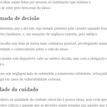
colhas sejam feitas por pessoas ou instituições que tenham a
a de zelar pelo bem-estar do idoso.
omada de decisão
determina que a decisão seja tomada primeiro pelo curador (quando hou
pelos familiares, e, em situações de urgência extrema, pelo médico.
 escolha seja feita da forma mais cuidadosa possível, privilegiando semp
midade e conhecimento sobre a vida do idoso.
urador está disponível, cabe ao médico decidir, mas com a obrigação 
ico.
sa seja negligenciada ou submetida a tratamentos arbitrários, reforçand
gal em casos de vulnerabilidade extrema.
dade do cuidado
reto na qualidade do cuidado oferecido à pessoa idosa, pois evita que
os críticos e garante que as decisões sejam tomadas por aqueles que 