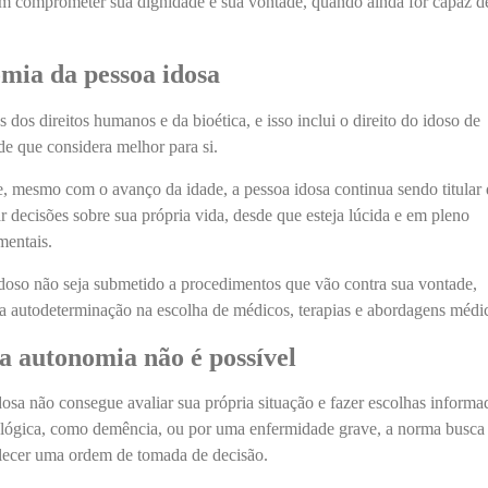
m comprometer sua dignidade e sua vontade, quando ainda for capaz d
mia da pessoa idosa
dos direitos humanos e da bioética, e isso inclui o direito do idoso de
de que considera melhor para si.
e, mesmo com o avanço da idade, a pessoa idosa continua sendo titular
ar decisões sobre sua própria vida, desde que esteja lúcida e em pleno
mentais.
idoso não seja submetido a procedimentos que vão contra sua vontade,
ua autodeterminação na escolha de médicos, terapias e abordagens médi
a autonomia não é possível
sa não consegue avaliar sua própria situação e fazer escolhas informa
ológica, como demência, ou por uma enfermidade grave, a norma busca
elecer uma ordem de tomada de decisão.