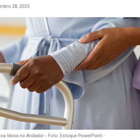
mbro 28, 2025
oa Idosa no Andador - Foto: Estoque PowerPoint -