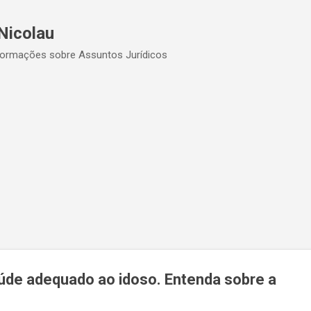
Pular para o conteúdo principal
Nicolau
formações sobre Assuntos Jurídicos
úde adequado ao idoso. Entenda sobre a