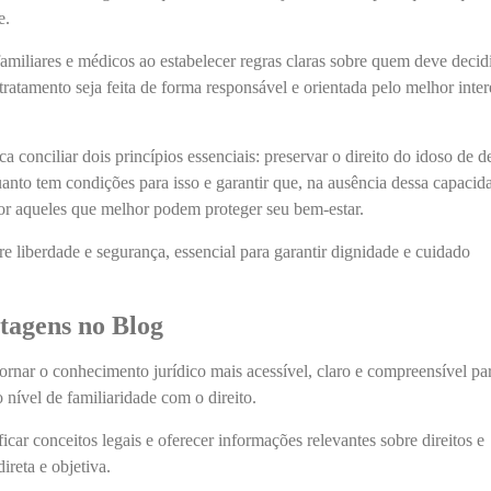
e.
familiares e médicos ao estabelecer regras claras sobre quem deve decidi
tratamento seja feita de forma responsável e orientada pelo melhor inter
a conciliar dois princípios essenciais: preservar o direito do idoso de d
anto tem condições para isso e garantir que, na ausência dessa capacid
or aqueles que melhor podem proteger seu bem-estar.
re liberdade e segurança, essencial para garantir dignidade e cuidado
tagens no Blog
rnar o conhecimento jurídico mais acessível, claro e compreensível pa
nível de familiaridade com o direito.
ficar conceitos legais e oferecer informações relevantes sobre direitos e
ireta e objetiva.