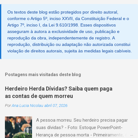
t
a
Os textos deste blog estão protegidos por direito autoral,
r
u
conforme o Artigo 5º, inciso XXVII, da Constituição Federal e o
m
Artigo 7º, inciso I, da Lei 9.610/1998. Esses dispositivos
c
asseguram à autora a exclusividade de uso, publicação e
o
reprodução da obra, independentemente de registro. A
m
reprodução, distribuição ou adaptação não autorizada constitui
e
violação de direitos autorais, sujeita às medidas legais cabíveis.
n
t
á
r
i
Postagens mais visitadas deste blog
o
Herdeiro Herda Dívidas? Saiba quem paga
as contas de quem morreu
Por
Ana Lucia Nicolau
abril 07, 2026
A pessoa morreu. Seu herdeiro precisa pagar
suas dívidas? - Foto: Estoque PowerPoint-
Herança de pessoa morta - Primeiramente, é