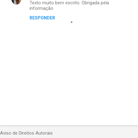
Texto muito bem escrito. Obrigada pela
o
informação
m
RESPONDER
e
n
t
á
r
i
o
s
P
o
Aviso de Direitos Autorais
s