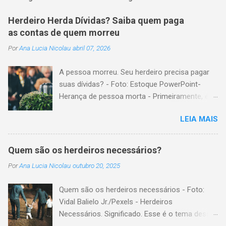
Herdeiro Herda Dívidas? Saiba quem paga
as contas de quem morreu
Por
Ana Lucia Nicolau
abril 07, 2026
A pessoa morreu. Seu herdeiro precisa pagar
suas dívidas? - Foto: Estoque PowerPoint-
Herança de pessoa morta - Primeiramente, é
importante explicar que, herança é o conjunto
LEIA MAIS
formado pelos elementos, para transmissão
aos sucessores. Esses elementos são: A)
positivos; ou seja, com importância monetária,
Quem são os herdeiros necessários?
como, por exemplo, bens imóveis; B)
Por
Ana Lucia Nicolau
outubro 20, 2025
negativos; ou seja, obrigações não cumpridas,
como, por exemplo, dívidas em dinheiro. Por
Quem são os herdeiros necessários - Foto:
isso, tem cabimento a conclusão de que, quem
Vidal Balielo Jr./Pexels - Herdeiros
herda crédito, também, herda débito. A
Necessários. Significado. Esse é o tema dessa
transmissão, do patrimônio da pessoa falecida
postagem. Mais especificamente; para o