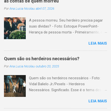
as contas de quem morreu
Por
Ana Lucia Nicolau
abril 07, 2026
A pessoa morreu. Seu herdeiro precisa pagar
suas dívidas? - Foto: Estoque PowerPoint-
Herança de pessoa morta - Primeiramente, é
importante explicar que, herança é o conjunto
LEIA MAIS
formado pelos elementos, para transmissão
aos sucessores. Esses elementos são: A)
positivos; ou seja, com importância monetária,
Quem são os herdeiros necessários?
como, por exemplo, bens imóveis; B)
Por
Ana Lucia Nicolau
outubro 20, 2025
negativos; ou seja, obrigações não cumpridas,
como, por exemplo, dívidas em dinheiro. Por
Quem são os herdeiros necessários - Foto:
isso, tem cabimento a conclusão de que, quem
Vidal Balielo Jr./Pexels - Herdeiros
herda crédito, também, herda débito. A
Necessários. Significado. Esse é o tema dessa
transmissão, do patrimônio da pessoa falecida
postagem. Mais especificamente; para o
aos sucessores, pode ser feita pela sucessão
LEIA MAIS
Código Civil, quem são os herdeiros
legítima ou testamentária. A sucessão legítima
necessários? Herdeiros necessários são todas
é a prevista em lei, para a transmissão do