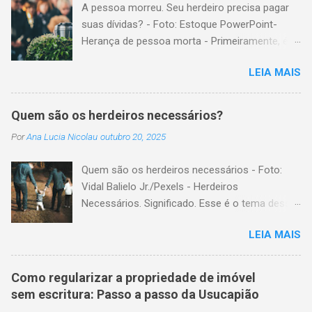
A pessoa morreu. Seu herdeiro precisa pagar
suas dívidas? - Foto: Estoque PowerPoint-
Herança de pessoa morta - Primeiramente, é
importante explicar que, herança é o conjunto
LEIA MAIS
formado pelos elementos, para transmissão
aos sucessores. Esses elementos são: A)
positivos; ou seja, com importância monetária,
Quem são os herdeiros necessários?
como, por exemplo, bens imóveis; B)
Por
Ana Lucia Nicolau
outubro 20, 2025
negativos; ou seja, obrigações não cumpridas,
como, por exemplo, dívidas em dinheiro. Por
Quem são os herdeiros necessários - Foto:
isso, tem cabimento a conclusão de que, quem
Vidal Balielo Jr./Pexels - Herdeiros
herda crédito, também, herda débito. A
Necessários. Significado. Esse é o tema dessa
transmissão, do patrimônio da pessoa falecida
postagem. Mais especificamente; para o
aos sucessores, pode ser feita pela sucessão
LEIA MAIS
Código Civil, quem são os herdeiros
legítima ou testamentária. A sucessão legítima
necessários? Herdeiros necessários são todas
é a prevista em lei, para a transmissão do
as pessoas com certo direito de receber parte
patrimônio, da pessoa falecida que não fez
Como regularizar a propriedade de imóvel
de uma herança, mesmo na existência de
testamento. A sucessão testamentária visa
sem escritura: Passo a passo da Usucapião
testamento . Nesse sentido, o nosso Código
dar cumprimento à manifestação de última