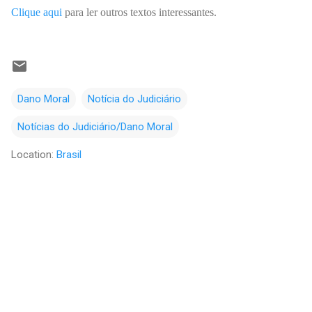
Clique aqui
para ler outros textos interessantes.
Dano Moral
Notícia do Judiciário
Notícias do Judiciário/Dano Moral
Location:
Brasil
C
o
m
e
n
t
á