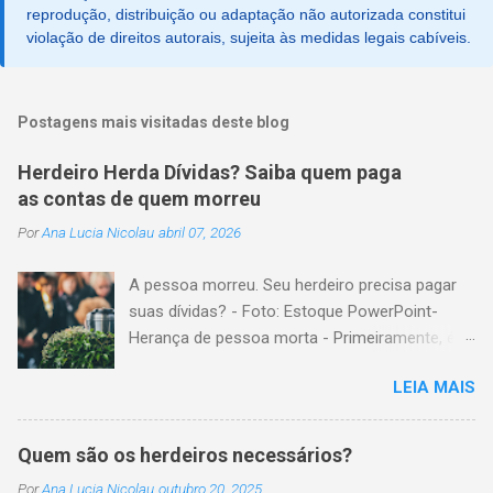
reprodução, distribuição ou adaptação não autorizada constitui
violação de direitos autorais, sujeita às medidas legais cabíveis.
Postagens mais visitadas deste blog
Herdeiro Herda Dívidas? Saiba quem paga
as contas de quem morreu
Por
Ana Lucia Nicolau
abril 07, 2026
A pessoa morreu. Seu herdeiro precisa pagar
suas dívidas? - Foto: Estoque PowerPoint-
Herança de pessoa morta - Primeiramente, é
importante explicar que, herança é o conjunto
LEIA MAIS
formado pelos elementos, para transmissão
aos sucessores. Esses elementos são: A)
positivos; ou seja, com importância monetária,
Quem são os herdeiros necessários?
como, por exemplo, bens imóveis; B)
Por
Ana Lucia Nicolau
outubro 20, 2025