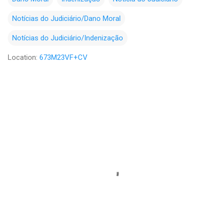
Notícias do Judiciário/Dano Moral
Notícias do Judiciário/Indenização
Location:
673M23VF+CV
C
o
m
e
n
t
á
r
i
o
s