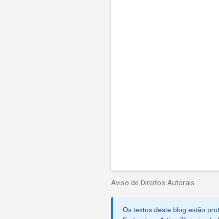
t
á
r
i
o
s
Aviso de Direitos Autorais
Os textos deste blog estão prot