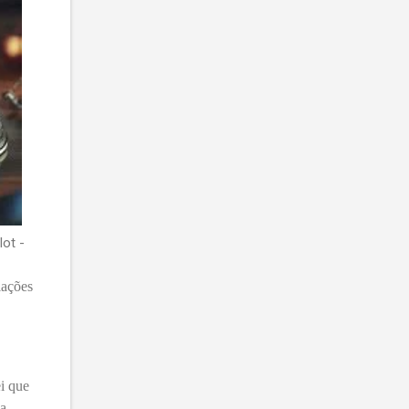
ot -
lações
ei que
na