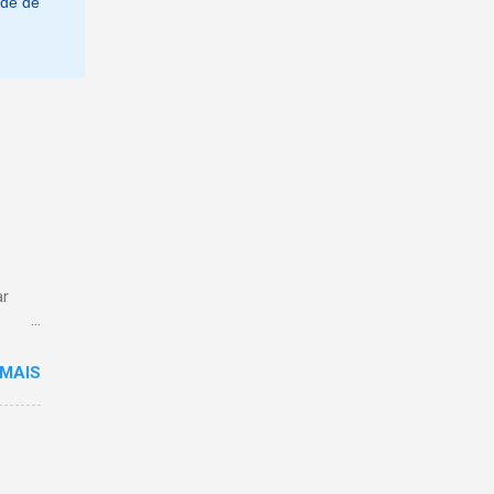
ade de
ar
 MAIS
ões
ento
o, do
o