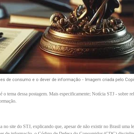
ções de consumo e o dever de informação - Imagem criada pelo Copil
é o tema dessa postagem. Mais especificamente; Notícia STJ - sobre re
formação.
da no site do STJ, explicando que, apesar de não existir no Brasil uma l
ver de informação, o Código de Defesa do Consumidor (CDC) discipli