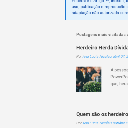
Federal e o Artigo 7º, inciso I
uso, publicação e reprodução d
adaptação não autorizada consti
Postagens mais visitadas 
Herdeiro Herda Dívid
Por
Ana Lucia Nicolau
abril 07,
A pessoa
PowerPoi
que, her
sucessor
monetári
não cump
a conclu
Quem são os herdeiro
patrimôn
Por
Ana Lucia Nicolau
outubro 2
legítima 