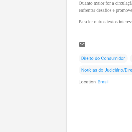
Quanto maior for a circulaçã
enfrentar desafios e promover
Para ler outros textos intere
Direito do Consumidor
Notícias do Judiciário/Di
Location:
Brasil
C
o
m
e
n