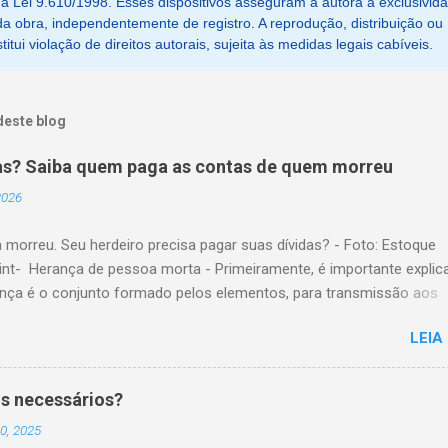
, da Lei 9.610/1998. Esses dispositivos asseguram à autora a exclusivid
a obra, independentemente de registro. A reprodução, distribuição ou
tui violação de direitos autorais, sujeita às medidas legais cabíveis.
deste blog
as? Saiba quem paga as contas de quem morreu
 2026
 morreu. Seu herdeiro precisa pagar suas dívidas? - Foto: Estoque
nt- Herança de pessoa morta - Primeiramente, é importante explic
ança é o conjunto formado pelos elementos, para transmissão aos
es. Esses elementos são: A) positivos; ou seja, com importância
LEIA
a, como, por exemplo, bens imóveis; B) negativos; ou seja, obrigaç
ridas, como, por exemplo, dívidas em dinheiro. Por isso, tem cabim
são de que, quem herda crédito, também, herda débito. A transmissã
s necessários?
io da pessoa falecida aos sucessores, pode ser feita pela sucessã
0, 2025
ou testamentária. A sucessão legítima é a prevista em lei, para a