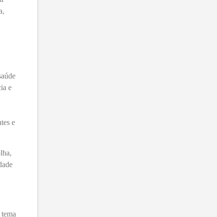
a,
saúde
ia e
ntes e
lha,
dade
o tema