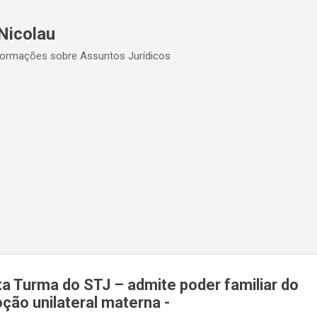
Pular para o conteúdo principal
Nicolau
formações sobre Assuntos Jurídicos
ta Turma do STJ – admite poder familiar do
oção unilateral materna -