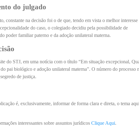
nto do julgado
o, constante na decisão foi o de que, tendo em vista o melhor interesse
xcepcionalidade do caso, o colegiado decidiu pela possibilidade de
o poder familiar paterno e da adoção unilateral materna.
cisão
site do STJ, em uma notícia com o título “Em situação excepcional, Qua
 do pai biológico e adoção unilateral materna”. O número do processo 
 segredo de justiça.
blicação é, exclusivamente, informar de forma clara e direta, o tema aqu
ormações interessantes sobre assuntos jurídicos
Clique Aqui
.