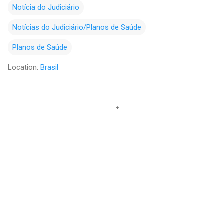
Notícia do Judiciário
Notícias do Judiciário/Planos de Saúde
Planos de Saúde
Location:
Brasil
C
o
m
e
n
t
á
r
i
o