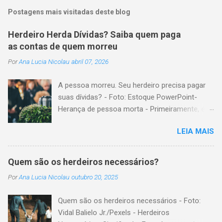
Postagens mais visitadas deste blog
Herdeiro Herda Dívidas? Saiba quem paga
as contas de quem morreu
Por
Ana Lucia Nicolau
abril 07, 2026
A pessoa morreu. Seu herdeiro precisa pagar
suas dívidas? - Foto: Estoque PowerPoint-
Herança de pessoa morta - Primeiramente, é
importante explicar que, herança é o conjunto
LEIA MAIS
formado pelos elementos, para transmissão
aos sucessores. Esses elementos são: A)
positivos; ou seja, com importância monetária,
Quem são os herdeiros necessários?
como, por exemplo, bens imóveis; B)
Por
Ana Lucia Nicolau
outubro 20, 2025
negativos; ou seja, obrigações não cumpridas,
como, por exemplo, dívidas em dinheiro. Por
Quem são os herdeiros necessários - Foto:
isso, tem cabimento a conclusão de que, quem
Vidal Balielo Jr./Pexels - Herdeiros
herda crédito, também, herda débito. A