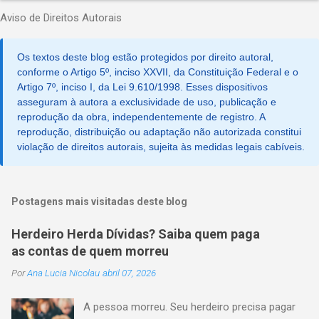
o
Aviso de Direitos Autorais
s
t
a
Os textos deste blog estão protegidos por direito autoral,
r
u
conforme o Artigo 5º, inciso XXVII, da Constituição Federal e o
m
Artigo 7º, inciso I, da Lei 9.610/1998. Esses dispositivos
c
asseguram à autora a exclusividade de uso, publicação e
o
reprodução da obra, independentemente de registro. A
m
reprodução, distribuição ou adaptação não autorizada constitui
e
violação de direitos autorais, sujeita às medidas legais cabíveis.
n
t
á
r
i
Postagens mais visitadas deste blog
o
Herdeiro Herda Dívidas? Saiba quem paga
as contas de quem morreu
Por
Ana Lucia Nicolau
abril 07, 2026
A pessoa morreu. Seu herdeiro precisa pagar