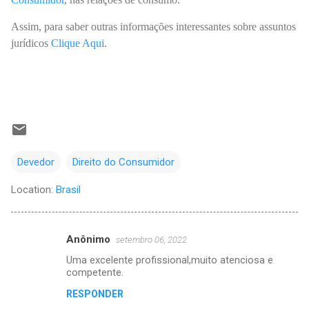
Assim, para saber outras informações interessantes sobre assuntos
jurídicos
Clique Aqui
.
Devedor
Direito do Consumidor
Location:
Brasil
Anônimo
setembro 06, 2022
C
Uma excelente profissional,muito atenciosa e
o
competente.
m
RESPONDER
e