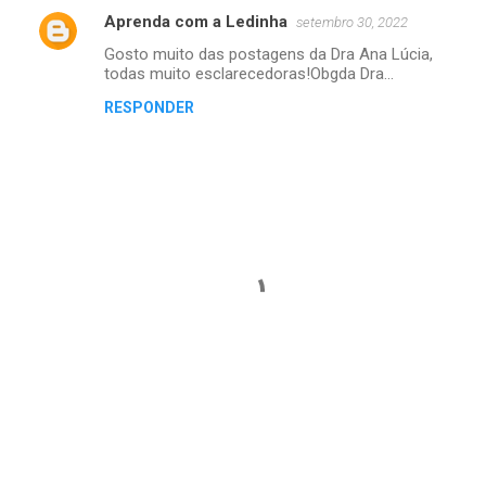
Aprenda com a Ledinha
n
setembro 30, 2022
t
Gosto muito das postagens da Dra Ana Lúcia,
todas muito esclarecedoras!Obgda Dra...
á
RESPONDER
r
i
o
s
P