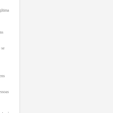
gítima
ens
 se
bens
essoas