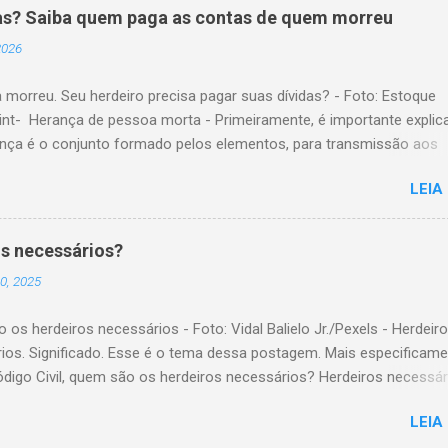
as? Saiba quem paga as contas de quem morreu
 2026
 morreu. Seu herdeiro precisa pagar suas dívidas? - Foto: Estoque
nt- Herança de pessoa morta - Primeiramente, é importante explic
ança é o conjunto formado pelos elementos, para transmissão aos
es. Esses elementos são: A) positivos; ou seja, com importância
LEIA
a, como, por exemplo, bens imóveis; B) negativos; ou seja, obrigaç
ridas, como, por exemplo, dívidas em dinheiro. Por isso, tem cabim
são de que, quem herda crédito, também, herda débito. A transmissã
s necessários?
io da pessoa falecida aos sucessores, pode ser feita pela sucessã
0, 2025
ou testamentária. A sucessão legítima é a prevista em lei, para a
são do patrimônio, da pessoa falecida que não fez testamento. A
os herdeiros necessários - Foto: Vidal Balielo Jr./Pexels - Herdeir
 testamentária visa dar cumprimento à manifestação de última von
ios. Significado. Esse é o tema dessa postagem. Mais especificame
 falecida, feita através de testamento. O herdeiro é responsável pe
ódigo Civil, quem são os herdeiros necessários? Herdeiros necessár
 de dívida deixada pela pessoa falecida de quem está...
s as pessoas com certo direito de receber parte de uma herança,
LEIA
ncia de testamento . Nesse sentido, o nosso Código Civil, no artig