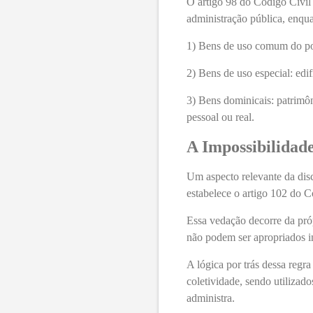
O artigo 98 do Código Civil
administração pública, enqua
1) Bens de uso comum do pov
2) Bens de uso especial: edif
3) Bens dominicais: patrimôni
pessoal ou real.
A Impossibilidad
Um aspecto relevante da disc
estabelece o artigo 102 do C
Essa vedação decorre da próp
não podem ser apropriados in
A lógica por trás dessa regra
coletividade, sendo utilizad
administra.