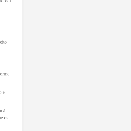
ados à
eito
nforme
o e
m à
ue os