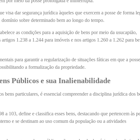
bem por meio da posse prolongada e ininterrupta.
e visa dar segurança jurídica àqueles que exercem a posse de forma le
u domínio sobre determinado bem ao longo do tempo.
tabelece as condições para a aquisição de bens por meio da usucapião,
s artigos 1.238 a 1.244 para imóveis e nos artigos 1.260 a 1.262 para b
entais para garantir a regularização de situações fáticas em que a posse
ssibilitando a formalização da propriedade.
ns Públicos e sua Inalienabilidade
s bens particulares, é essencial compreender a disciplina jurídica dos 
98 a 103, define e classifica esses bens, destacando que pertencem às p
 interno e se destinam ao uso comum da população ou a atividades