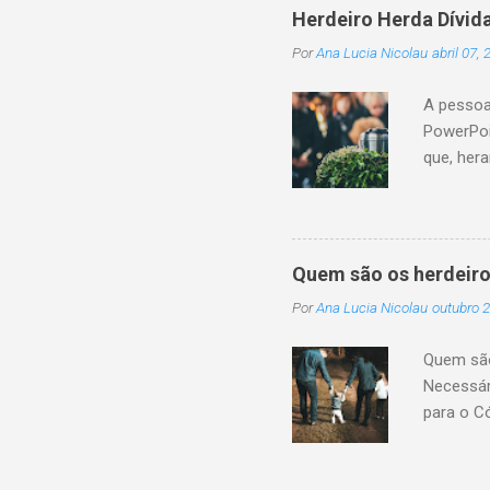
Herdeiro Herda Dívid
Por
Ana Lucia Nicolau
abril 07,
A pessoa
PowerPoi
que, her
sucessor
monetári
não cump
a conclu
Quem são os herdeiro
patrimôn
Por
Ana Lucia Nicolau
outubro 2
legítima 
transmis
Quem são 
sucessão
Necessár
da pessoa
para o C
pagamento
são toda
na existê