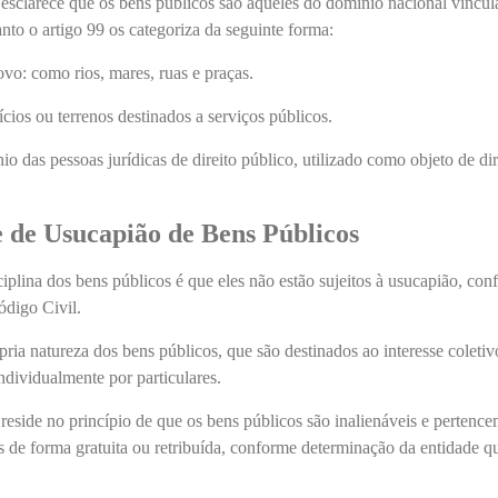
 esclarece que os bens públicos são aqueles do domínio nacional vincul
nto o artigo 99 os categoriza da seguinte forma:
o: como rios, mares, ruas e praças.
ícios ou terrenos destinados a serviços públicos.
o das pessoas jurídicas de direito público, utilizado como objeto de dir
e de Usucapião de Bens Públicos
iplina dos bens públicos é que eles não estão sujeitos à usucapião, co
ódigo Civil.
ria natureza dos bens públicos, que são destinados ao interesse coletiv
dividualmente por particulares.
 reside no princípio de que os bens públicos são inalienáveis e pertence
os de forma gratuita ou retribuída, conforme determinação da entidade q