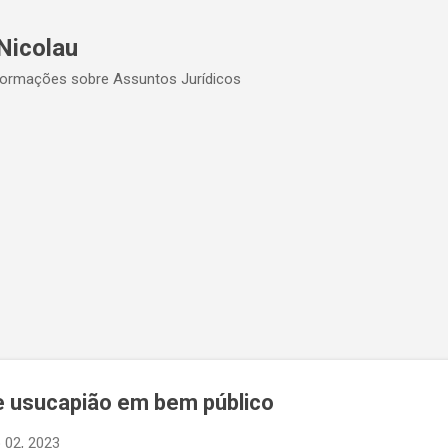
Pular para o conteúdo principal
Nicolau
formações sobre Assuntos Jurídicos
e usucapião em bem público
 02, 2023