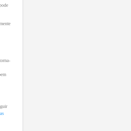
 pode
amente
torna-
 bem
eguir
ras