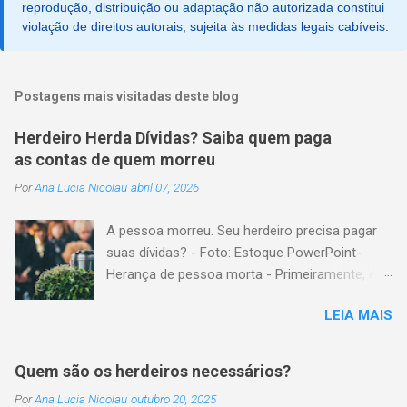
reprodução, distribuição ou adaptação não autorizada constitui
violação de direitos autorais, sujeita às medidas legais cabíveis.
Postagens mais visitadas deste blog
Herdeiro Herda Dívidas? Saiba quem paga
as contas de quem morreu
Por
Ana Lucia Nicolau
abril 07, 2026
A pessoa morreu. Seu herdeiro precisa pagar
suas dívidas? - Foto: Estoque PowerPoint-
Herança de pessoa morta - Primeiramente, é
importante explicar que, herança é o conjunto
LEIA MAIS
formado pelos elementos, para transmissão
aos sucessores. Esses elementos são: A)
positivos; ou seja, com importância monetária,
Quem são os herdeiros necessários?
como, por exemplo, bens imóveis; B)
Por
Ana Lucia Nicolau
outubro 20, 2025
negativos; ou seja, obrigações não cumpridas,