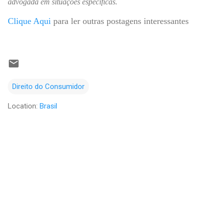
advogada em situações específicas.
Clique Aqui
para ler outras postagens interessantes
Direito do Consumidor
Location:
Brasil
C
o
m
e
n
t
á