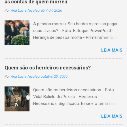
as contas de quem morreu
Por
Ana Lucia Nicolau
abril 07, 2026
A pessoa morreu. Seu herdeiro precisa pagar
suas dívidas? - Foto: Estoque PowerPoint-
Herança de pessoa morta - Primeiramente, é
importante explicar que, herança é o conjunto
LEIA MAIS
formado pelos elementos, para transmissão
aos sucessores. Esses elementos são: A)
positivos; ou seja, com importância monetária,
Quem são os herdeiros necessários?
como, por exemplo, bens imóveis; B)
Por
Ana Lucia Nicolau
outubro 20, 2025
negativos; ou seja, obrigações não cumpridas,
como, por exemplo, dívidas em dinheiro. Por
Quem são os herdeiros necessários - Foto:
isso, tem cabimento a conclusão de que, quem
Vidal Balielo Jr./Pexels - Herdeiros
herda crédito, também, herda débito. A
Necessários. Significado. Esse é o tema dessa
transmissão, do patrimônio da pessoa falecida
postagem. Mais especificamente; para o
aos sucessores, pode ser feita pela sucessão
LEIA MAIS
Código Civil, quem são os herdeiros
legítima ou testamentária. A sucessão legítima
necessários? Herdeiros necessários são todas
é a prevista em lei, para a transmissão do