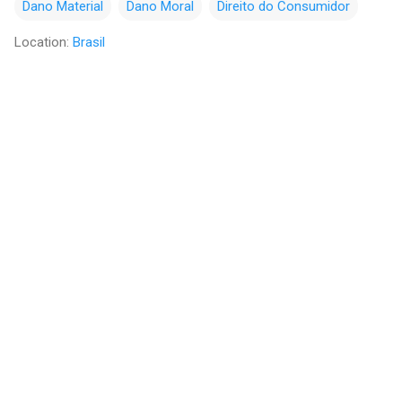
Dano Material
Dano Moral
Direito do Consumidor
Location:
Brasil
C
o
m
e
n
t
á
r
i
o
s