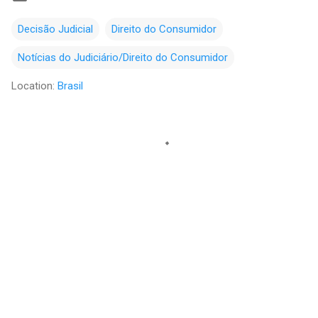
Decisão Judicial
Direito do Consumidor
Notícias do Judiciário/Direito do Consumidor
Location:
Brasil
C
o
m
e
n
t
á
r
i
o
s