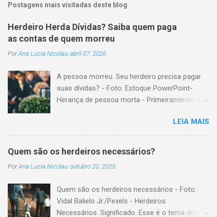
Postagens mais visitadas deste blog
Herdeiro Herda Dívidas? Saiba quem paga
as contas de quem morreu
Por
Ana Lucia Nicolau
abril 07, 2026
A pessoa morreu. Seu herdeiro precisa pagar
suas dívidas? - Foto: Estoque PowerPoint-
Herança de pessoa morta - Primeiramente, é
importante explicar que, herança é o conjunto
LEIA MAIS
formado pelos elementos, para transmissão
aos sucessores. Esses elementos são: A)
positivos; ou seja, com importância monetária,
Quem são os herdeiros necessários?
como, por exemplo, bens imóveis; B)
Por
Ana Lucia Nicolau
outubro 20, 2025
negativos; ou seja, obrigações não cumpridas,
como, por exemplo, dívidas em dinheiro. Por
Quem são os herdeiros necessários - Foto:
isso, tem cabimento a conclusão de que, quem
Vidal Balielo Jr./Pexels - Herdeiros
herda crédito, também, herda débito. A
Necessários. Significado. Esse é o tema dessa
transmissão, do patrimônio da pessoa falecida