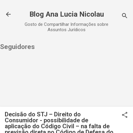
Pular para o conteúdo principal
Blog Ana Lucia Nicolau
Gosto de Compartilhar Informações sobre
Assuntos Jurídicos
Seguidores
Decisão do STJ – Direito do
Consumidor - possibilidade de
aplicação do Código Civil – na falta de
previsão direta no Código de Defesa do