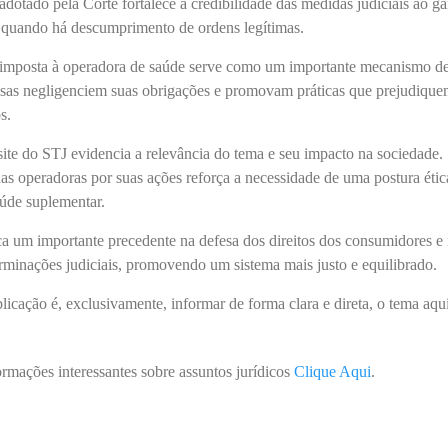
dotado pela Corte fortalece a credibilidade das medidas judiciais ao ga
 quando há descumprimento de ordens legítimas.
a imposta à operadora de saúde serve como um importante mecanismo d
sas negligenciem suas obrigações e promovam práticas que prejudiqu
s.
ite do STJ evidencia a relevância do tema e seu impacto na sociedade.
das operadoras por suas ações reforça a necessidade de uma postura étic
aúde suplementar.
a um importante precedente na defesa dos direitos dos consumidores e
erminações judiciais, promovendo um sistema mais justo e equilibrado.
blicação é, exclusivamente, informar de forma clara e direta, o tema aqu
ormações interessantes sobre assuntos jurídicos
Clique Aqui
.