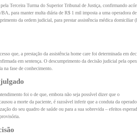
 pela Terceira Turma do Superior Tribunal de Justiça, confirmando acó
0/BA,
para manter multa diária de R$ 1 mil imposta a uma operadora de
rimento da ordem judicial, para prestar assistência médica domiciliar 
ocesso que,
a prestação da assistência home care foi determinada em dec
confirmada em sentença. O descumprimento da decisão judicial pela oper
a na fase de conhecimento.
julgado
ntendimento foi o de
que, embora não seja possível dizer que o
ausou a morte da paciente, é razoável inferir que a conduta da operado
lização do seu quadro de saúde ou para a sua sobrevida – efeitos espera
provisória.
cisão