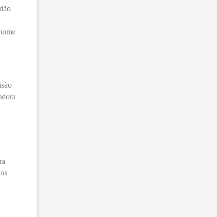
rdão
(home
isão
adora
ra
dos