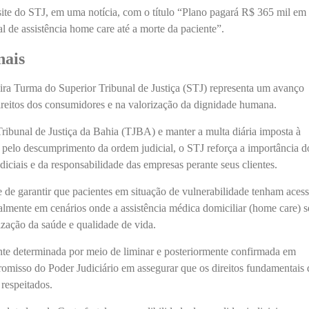
site do STJ, em uma notícia, com o título “Plano pagará R$ 365 mil em
l de assistência home care até a morte da paciente”.
nais
ira Turma do Superior Tribunal de Justiça (STJ) representa um avanço
direitos dos consumidores e na valorização da dignidade humana.
ribunal de Justiça da Bahia (TJBA) e manter a multa diária imposta à
 pelo descumprimento da ordem judicial, o STJ reforça a importância d
iciais e da responsabilidade das empresas perante seus clientes.
 de garantir que pacientes em situação de vulnerabilidade tenham aces
almente em cenários onde a assistência médica domiciliar (home care) s
lização da saúde e qualidade de vida.
ente determinada por meio de liminar e posteriormente confirmada em
omisso do Poder Judiciário em assegurar que os direitos fundamentais 
respeitados.