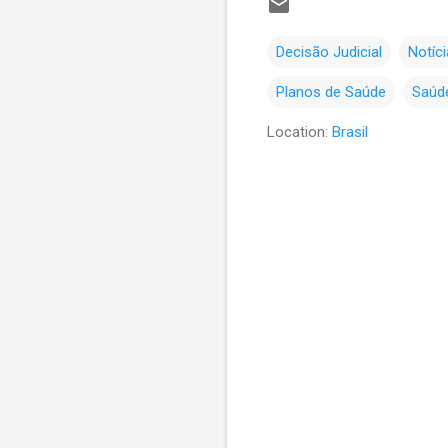
Decisão Judicial
Notíci
Planos de Saúde
Saúd
Location:
Brasil
C
o
m
e
n
t
á
r
i
o