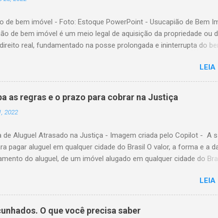
era o da comunhão universal de bens. 2) Se o regime adotado era 
o obrigatória de bens. 3) Se o regime adotado era o de comunhão
o de bem imóvel - Foto: Estoque PowerPoint - Usucapião de Bem I
se o falecido não deixou bens particulares. Portanto, na existência de
ião de bem imóvel é um meio legal de aquisição da propriedade ou 
ntes ou de ascend...
direito real, fundamentado na posse prolongada e ininterrupta do b
sição pode ocorrer tanto por meio de decisão judicial quanto por p
LEIA
ativo perante o Oficial de Registro de Imóveis. Requisito Essencial P
capião seja reconhecida, é indispensável que a posse do imóvel sej
, ou seja, sem interrupções por um período determinado. Além disso
ba as regras e o prazo para cobrar na Justiça
io o cumprimento das condições estabelecidas na legislação vigent
1, 2022
mprovação desses requisitos, torna-se possível formalizar a aquis
 por meio de usucapião, garantindo ao possuidor o direito de
 de Aluguel Atrasado na Justiça - Imagem criada pelo Copilot - A s
de. O Código Civil disciplina essa forma de aquisição nos artigos 1.
ra pagar aluguel em qualquer cidade do Brasil O valor, a forma e a d
stabelecendo as normas e condições aplicáveis a cada modalidade d
amento do aluguel, de um imóvel alugado em qualquer cidade do Bras
. Usucapião Pela Via Extrajudicial Usucapião ex...
ados pela Lei nº 8.245/91, conhecida como Lei do Inquilinato, diplo
LEIA
 estabelece as bases da relação locatícia. Essa lei define, de maneir
 direitos e deveres tanto do locador quanto do locatário, conferindo
 jurídica ao contrato de locação e garantindo previsibilidade quant
unhados. O que você precisa saber
es assumidas por ambas as partes. Além disso, o Código Civil