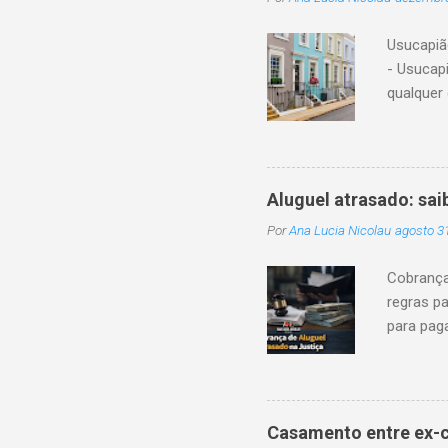
adotado 
separaçã
Usucapiã
parcial, 
- Usucap
descende
qualquer 
Essa aqui
administr
que a usu
contínua
Aluguel atrasado: sai
necessár
Por
Ana Lucia Nicolau
agosto 3
Com a co
do imóvel
Cobrança
proprieda
regras pa
1.244, e
para pag
usucapião
são regul
legal que
clara, os
segurança
Casamento entre ex-c
obrigaçõ