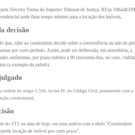
a pela Terceira Turma do Superior Tribunal de Justiça, REsp 1884483/P
residencial pode fixar tempo mínimo para a locação dos imóveis.
a decisão
do que, cabe ao condomínio decidir sobre a conveniência ou não de per
omas por curto período. Assim, pode ser deliberada, em assembleia, a
ades autônomas, por prazo inferior a 90 (noventa) dias, no caso, viabil
tais (a exemplo da airbnb).
julgado
a ordem do artigo 1.336, inciso IV, do Código Civil, juntamente com a
enção condominial.
cisão
ite do STJ, na data de hoje, em uma notícia com o título "Condomínio
impedir locação de imóvel por curto prazo".