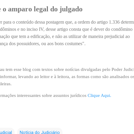
 o amparo legal do julgado
zer para o conteúdo dessa postagem que, a ordem do artigo 1.336 determ
ndôminos e no inciso IV, desse artigo consta que é dever do condômino
ação que tem a edificação, e não as utilizar de maneira prejudicial ao
rança dos possuidores, ou aos bons costumes".
 tem esse blog com textos sobre notícias divulgadas pelo Poder Judici
informar, levando ao leitor e à leitora, as formas como são analisados o
leiras.
ormações interessantes sobre assuntos jurídicos
Clique Aqui
.
udicial
Notícia do Judiciário