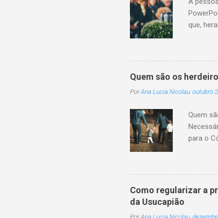
A pessoa
PowerPoi
que, her
sucessor
monetári
não cump
a conclu
Quem são os herdeiro
patrimôn
Por
Ana Lucia Nicolau
outubro 2
legítima 
transmis
Quem são 
sucessão
Necessár
da pessoa
para o C
pagamento
são toda
na existê
1.845, i
o cônjuge
Como regularizar a p
o cônjug
da Usucapião
ou os as
Por
Ana Lucia Nicolau
dezembro