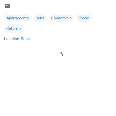
Apartamento
Bens
Condomínio
Prédio
Reforma
Location:
Brasil
C
o
m
e
n
t
á
r
i
o