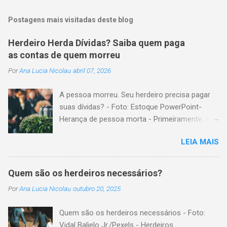
Postagens mais visitadas deste blog
Herdeiro Herda Dívidas? Saiba quem paga
as contas de quem morreu
Por
Ana Lucia Nicolau
abril 07, 2026
A pessoa morreu. Seu herdeiro precisa pagar
suas dívidas? - Foto: Estoque PowerPoint-
Herança de pessoa morta - Primeiramente, é
importante explicar que, herança é o conjunto
LEIA MAIS
formado pelos elementos, para transmissão
aos sucessores. Esses elementos são: A)
positivos; ou seja, com importância monetária,
Quem são os herdeiros necessários?
como, por exemplo, bens imóveis; B)
Por
Ana Lucia Nicolau
outubro 20, 2025
negativos; ou seja, obrigações não cumpridas,
como, por exemplo, dívidas em dinheiro. Por
Quem são os herdeiros necessários - Foto:
isso, tem cabimento a conclusão de que, quem
Vidal Balielo Jr./Pexels - Herdeiros