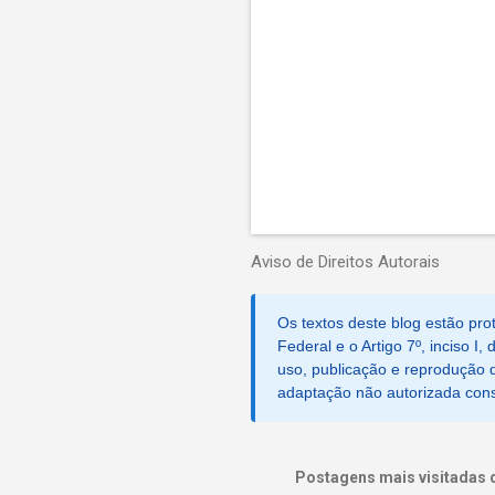
s
Aviso de Direitos Autorais
Os textos deste blog estão prot
Federal e o Artigo 7º, inciso I
uso, publicação e reprodução d
adaptação não autorizada consti
Postagens mais visitadas 