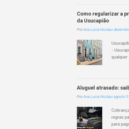
1.845, i
o cônjuge
Como regularizar a p
o cônjug
da Usucapião
ou os as
Por
Ana Lucia Nicolau
dezembro
adotado 
separaçã
Usucapiã
parcial, 
- Usucap
descende
qualquer 
Essa aqui
administr
que a usu
contínua
Aluguel atrasado: sai
necessár
Por
Ana Lucia Nicolau
agosto 3
Com a co
do imóvel
Cobrança
proprieda
regras pa
1.244, e
para pag
usucapião