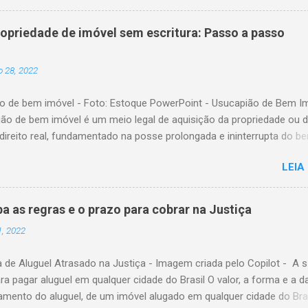
ndica que, são herdeiros necessários os descendentes, os ascendent
. É fundamental ressaltar que, c onforme o artigo 1.829 do Código C
ropriedade de imóvel sem escritura: Passo a passo
e sobrevivente terá direito à herança juntamente com os descenden
cendentes do falecido, exceto nas seguintes situações: 1) Se o reg
 28, 2022
era o da comunhão universal de bens. 2) Se o regime adotado era 
o obrigatória de bens. 3) Se o regime adotado era o de comunhão
o de bem imóvel - Foto: Estoque PowerPoint - Usucapião de Bem I
se o falecido não deixou bens particulares. Portanto, na existência de
ião de bem imóvel é um meio legal de aquisição da propriedade ou 
ntes ou de ascend...
direito real, fundamentado na posse prolongada e ininterrupta do b
sição pode ocorrer tanto por meio de decisão judicial quanto por p
LEIA
ativo perante o Oficial de Registro de Imóveis. Requisito Essencial P
capião seja reconhecida, é indispensável que a posse do imóvel sej
, ou seja, sem interrupções por um período determinado. Além disso
ba as regras e o prazo para cobrar na Justiça
io o cumprimento das condições estabelecidas na legislação vigent
1, 2022
mprovação desses requisitos, torna-se possível formalizar a aquis
 por meio de usucapião, garantindo ao possuidor o direito de
 de Aluguel Atrasado na Justiça - Imagem criada pelo Copilot - A s
de. O Código Civil disciplina essa forma de aquisição nos artigos 1.
ra pagar aluguel em qualquer cidade do Brasil O valor, a forma e a d
stabelecendo as normas e condições aplicáveis a cada modalidade d
amento do aluguel, de um imóvel alugado em qualquer cidade do Bras
. Usucapião Pela Via Extrajudicial Usucapião ex...