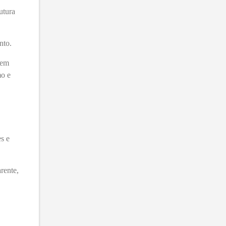
utura
ento.
 em
mo e
s e
rente,