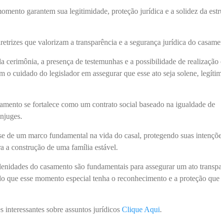
ento garantem sua legitimidade, proteção jurídica e a solidez da estr
retrizes que valorizam a transparência e a segurança jurídica do casam
a cerimônia, a presença de testemunhas e a possibilidade de realização
am o cuidado do legislador em assegurar que esse ato seja solene, legíti
samento se fortalece como um contrato social baseado na igualdade de
ônjuges.
-se de um marco fundamental na vida do casal, protegendo suas intençõe
ra a construção de uma família estável.
lenidades do casamento são fundamentais para assegurar um ato transpa
ndo que esse momento especial tenha o reconhecimento e a proteção que
s interessantes sobre assuntos jurídicos
Clique Aqui
.