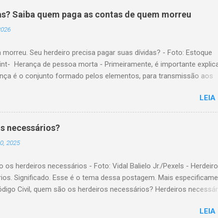
as? Saiba quem paga as contas de quem morreu
 2026
 morreu. Seu herdeiro precisa pagar suas dívidas? - Foto: Estoque
nt- Herança de pessoa morta - Primeiramente, é importante explic
ança é o conjunto formado pelos elementos, para transmissão aos
es. Esses elementos são: A) positivos; ou seja, com importância
LEIA
a, como, por exemplo, bens imóveis; B) negativos; ou seja, obrigaç
ridas, como, por exemplo, dívidas em dinheiro. Por isso, tem cabim
são de que, quem herda crédito, também, herda débito. A transmissã
s necessários?
io da pessoa falecida aos sucessores, pode ser feita pela sucessã
0, 2025
ou testamentária. A sucessão legítima é a prevista em lei, para a
são do patrimônio, da pessoa falecida que não fez testamento. A
os herdeiros necessários - Foto: Vidal Balielo Jr./Pexels - Herdeir
 testamentária visa dar cumprimento à manifestação de última von
ios. Significado. Esse é o tema dessa postagem. Mais especificame
 falecida, feita através de testamento. O herdeiro é responsável pe
ódigo Civil, quem são os herdeiros necessários? Herdeiros necessár
 de dívida deixada pela pessoa falecida de quem está...
s as pessoas com certo direito de receber parte de uma herança,
LEIA
ncia de testamento . Nesse sentido, o nosso Código Civil, no artig